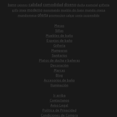
calidad
comodidad
diseno
bano
esencial
griferia
cajones
ducha
moderno
imex
mundo-mesa
grifo
monomando
mueble-de-bano
oferta
mundomesa
promocion
salgar
sonia
suspendido
Mesas
Sillas
Muebles de baño
Espejos de baño
Grifería
Mamparas
Sanitarios
Platos de ducha y bañeras
Decoración
Marcas
Blog
Accesorios de baño
Iluminación
Ir arriba
Contáctanos
Aviso Legal
Política de Privacidad
Condiciones de Compra