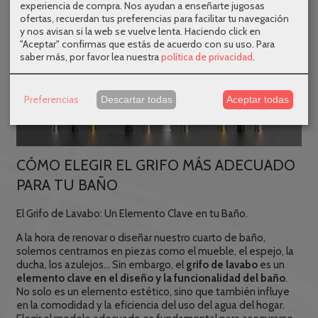
experiencia de compra. Nos ayudan a enseñarte jugosas
ofertas, recuerdan tus preferencias para facilitar tu navegación
y nos avisan si la web se vuelve lenta. Haciendo click en
"Aceptar" confirmas que estás de acuerdo con su uso.
Para
saber más, por favor lea nuestra
política de privacidad
.
Preferencias
Descartar todas
Aceptar todas
CÓMO ELEGIR EL GRIFO MÁS ADECUADO
PARA TU BAÑO
El Grifo de Lavabo: Un Elemento Clave en tu Baño.
A la hora de renovar o diseñar nuestro cuarto de baño,
solemos centrarnos en piezas como el mueble, el espejo, la
ducha, los azulejos... Sin embargo, el
grifo de lavabo
es un
elemento clave en el diseño y la funcionalidad del baño
.
No solo es un elemento estético, sino que también influye
en la comodidad y la eficiencia del uso del agua del hogar.