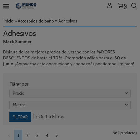
0
Inicio
»
Accesorios de baño
»
Adhesivos
Adhesivos
Black Summer
Disfruta de los mejores precios del verano con los MAYORES
DESCUENTOS de hasta el
30%
. Promoción válida hasta el
30 de
junio
. ¡Aprovecha esta oportunidad y ahorra más por tiempo limitado!
Filtrar por
Precio
Marcas
|
x Quitar Filtros
582 productos
<
1
2
3
4
>