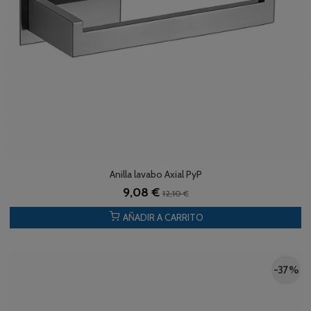
Anilla lavabo Axial PyP
9,08 €
12,10 €
AÑADIR A CARRITO
-37 %