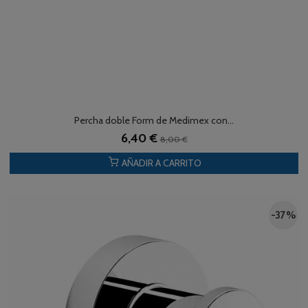
Percha doble Form de Medimex con...
6,40 €
8,00 €
AÑADIR A CARRITO
-37 %