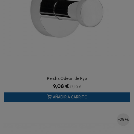
Percha Odeon de Pyp
9,08 €
12,10 €
AÑADIR A CARRITO
-25 %