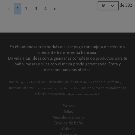
de 582
<
1
2
3
4
>
En Mundomesa.com podrás realizar pago con tarjeta de crédito y
mediante transferencia bancaria.
Da vida a tus ideas con la gama más completa de productos para tu
baño, mesas y sillas con el mejor precio garantizado. Entra y
descubre nuestras ofertas.
calidad
comodidad
diseno
bano
esencial
griferia
cajones
ducha
grifo
moderno
imex
mundo-mesa
mundomesa
monomando
mueble-de-bano
oferta
promocion
salgar
sonia
suspendido
Mesas
Sillas
Muebles de baño
Espejos de baño
Grifería
Mamparas