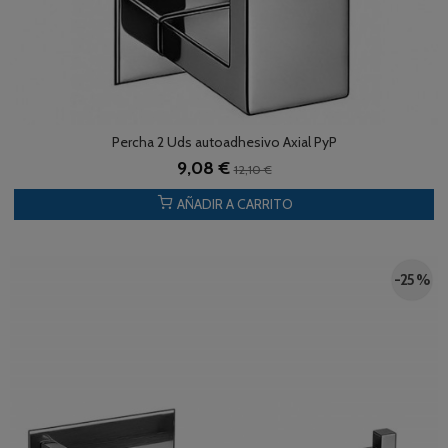
Percha 2 Uds autoadhesivo Axial PyP
9,08 €
12,10 €
AÑADIR A CARRITO
-25 %