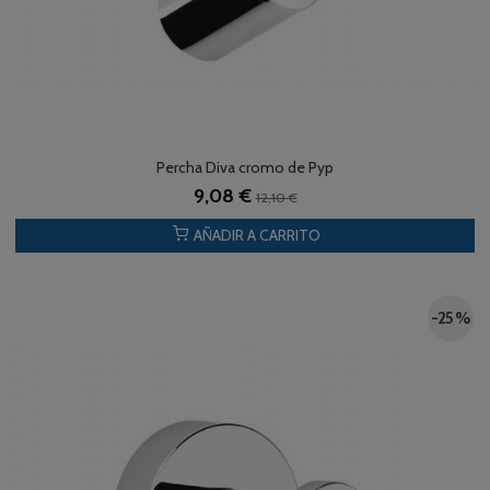
Percha Diva cromo de Pyp
9,08 €
12,10 €
AÑADIR A CARRITO
-25 %