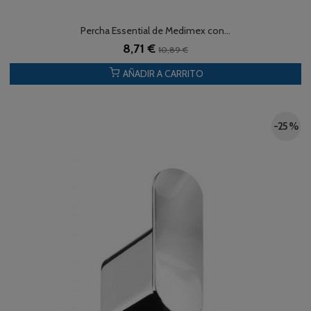
Percha Essential de Medimex con...
8,71 €
10,89 €
AÑADIR A CARRITO
-25 %