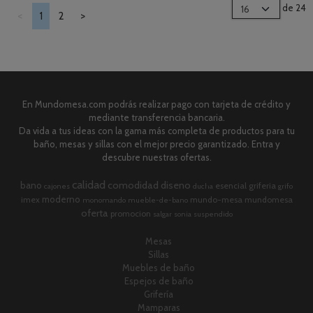
de 24
<
1
2
>
En Mundomesa.com podrás realizar pago con tarjeta de crédito y
mediante transferencia bancaria.
Da vida a tus ideas con la gama más completa de productos para tu
baño, mesas y sillas con el mejor precio garantizado. Entra y
descubre nuestras ofertas.
calidad
comodidad
diseno
bano
esencial
griferia
cajones
ducha
grifo
moderno
imex
mundo-mesa
mundomesa
monomando
mueble-de-bano
oferta
promocion
salgar
sonia
suspendido
Mesas
Sillas
Muebles de baño
Espejos de baño
Grifería
Mamparas