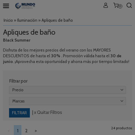
0
Inicio
»
Iluminación
»
Apliques de baño
Apliques de baño
Black Summer
Disfruta de los mejores precios del verano con los MAYORES
DESCUENTOS de hasta el
30%
. Promoción válida hasta el
30 de
junio
. ¡Aprovecha esta oportunidad y ahorra más por tiempo limitado!
Filtrar por
Precio
Marcas
|
x Quitar Filtros
24 productos
<
1
2
>