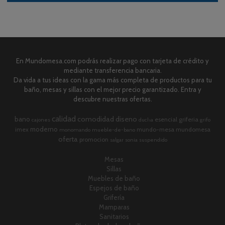
En Mundomesa.com podrás realizar pago con tarjeta de crédito y
mediante transferencia bancaria.
Da vida a tus ideas con la gama más completa de productos para tu
baño, mesas y sillas con el mejor precio garantizado. Entra y
descubre nuestras ofertas.
calidad
comodidad
diseno
bano
esencial
griferia
cajones
ducha
grifo
moderno
imex
mundo-mesa
mundomesa
monomando
mueble-de-bano
oferta
promocion
salgar
sonia
suspendido
Mesas
Sillas
Muebles de baño
Espejos de baño
Grifería
Mamparas
Sanitarios