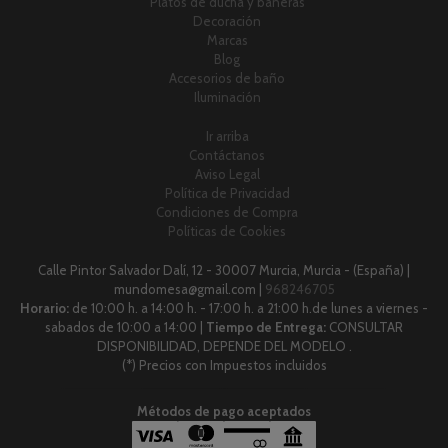
Platos de ducha y bañeras
Decoración
Marcas
Blog
Accesorios de baño
Iluminación
Ir arriba
Contáctanos
Aviso Legal
Política de Privacidad
Condiciones de Compra
Políticas de Cookies
Calle Pintor Salvador Dalí, 12 - 30007 Murcia, Murcia - (España) |
mundomesa@gmail.com |
968246705
Horario:
de 10:00 h. a 14:00 h. - 17:00 h. a 21:00 h.de lunes a viernes -
sabados de 10:00 a 14:00 |
Tiempo de Entrega:
CONSULTAR
DISPONIBILIDAD, DEPENDE DEL MODELO .
(*) Precios con Impuestos incluidos
Métodos de pago aceptados