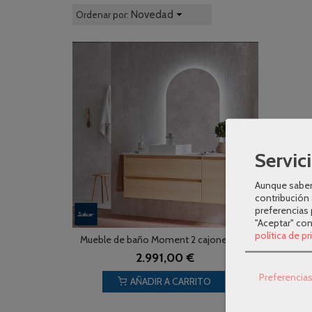
Novedad
Ordenar por:
Servici
Aunque sabem
contribución 
preferencias 
"Aceptar" co
política de p
Mueble de baño Moment 2 cajones + 1...
2.991,00 €
Preferencia
AÑADIR A CARRITO