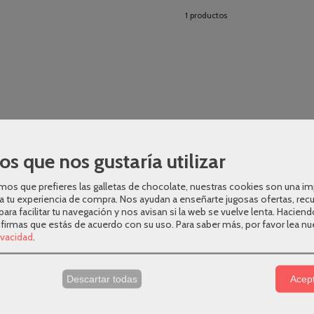
1 productos
os que nos gustaría utilizar
os que prefieres las galletas de chocolate, nuestras cookies son una i
a tu experiencia de compra. Nos ayudan a enseñarte jugosas ofertas, rec
para facilitar tu navegación y nos avisan si la web se vuelve lenta. Haciend
nfirmas que estás de acuerdo con su uso.
Para saber más, por favor lea nu
rivacidad
.
s
Descartar todas
Acept