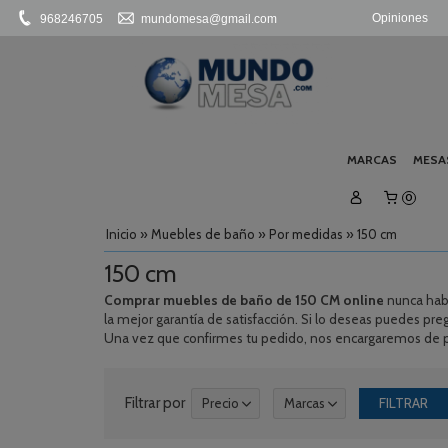
Opiniones
968246705
mundomesa@gmail.com
MARCAS
MESA
0
Inicio
»
Muebles de baño
»
Por medidas
»
150 cm
150 cm
Comprar muebles de baño de 150 CM online
nunca habí
la mejor garantía de satisfacción. Si lo deseas puedes pre
Una vez que confirmes tu pedido, nos encargaremos de pr
Filtrar por
Precio
Marcas