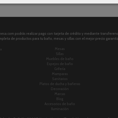
sa.com podrás realizar pago con tarjeta de crédito y mediante transferenci
pleta de productos para tu baño, mesas y sillas con el mejor precio garanti
Mesas
ia
Sillas
Muebles de baño
Espejos de baño
Grifería
Mamparas
Sanitarios
Platos de ducha y bañeras
Decoración
Marcas
Blog
Accesorios de baño
Iluminación