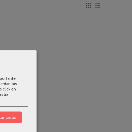
mportante
uerdan tus
o click en
estra
ar todas