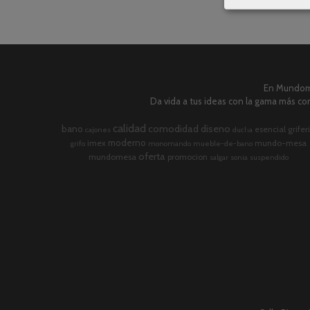
En Mundome
Da vida a tus ideas con la gama más com
calidad
comodidad
diseno
bano
esencial
grifer
cajones
ducha
moderno
imex
mundo-mesa
grifo
monomando
mueble-de-bano
oferta
mundomesa
promocion
salgar
sonia
suspendido