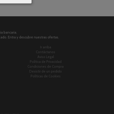
a bancaria.
zado. Entra y descubre nuestras ofertas.
Ir arriba
Contáctanos
Aviso Legal
Política de Privacidad
Condiciones de Compra
Desistir de un pedido
Políticas de Cookies