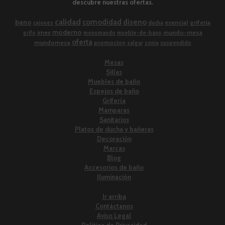
descubre nuestras ofertas.
calidad
comodidad
diseno
bano
esencial
griferia
cajones
ducha
moderno
imex
mundo-mesa
grifo
monomando
mueble-de-bano
oferta
mundomesa
promocion
salgar
sonia
suspendido
Mesas
Sillas
Muebles de baño
Espejos de baño
Grifería
Mamparas
Sanitarios
Platos de ducha y bañeras
Decoración
Marcas
Blog
Accesorios de baño
Iluminación
Ir arriba
Contáctanos
Aviso Legal
Política de Privacidad