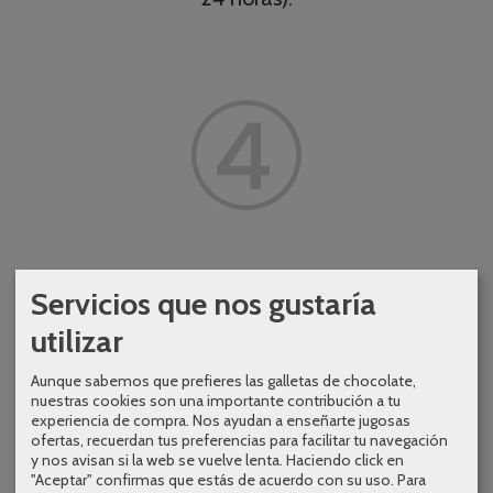
EMBALAJE
Servicios que nos gustaría
utilizar
4. Conservar el embalaje en buen estado al
abrirlo.
Aunque sabemos que prefieres las galletas de chocolate,
nuestras cookies son una importante contribución a tu
experiencia de compra. Nos ayudan a enseñarte jugosas
ofertas, recuerdan tus preferencias para facilitar tu navegación
y nos avisan si la web se vuelve lenta. Haciendo click en
"Aceptar" confirmas que estás de acuerdo con su uso.
Para