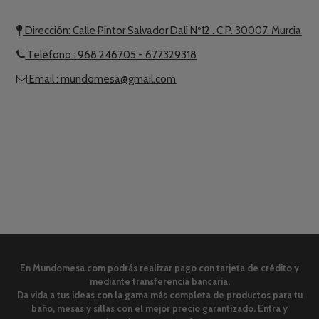
Dirección: Calle Pintor Salvador Dalí Nº12 . C.P. 30007. Murcia

Teléfono : 968 246705 - 677329318

Email : mundomesa@gmail.com

En Mundomesa.com podrás realizar pago con tarjeta de crédito y
mediante transferencia bancaria.
Da vida a tus ideas con la gama más completa de productos para tu
baño, mesas y sillas con el mejor precio garantizado. Entra y