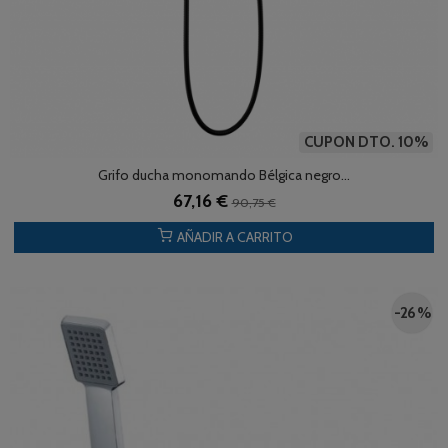
CUPON DTO. 10%
Grifo ducha monomando Bélgica negro...
67,16 €
90,75 €
AÑADIR A CARRITO
-26 %