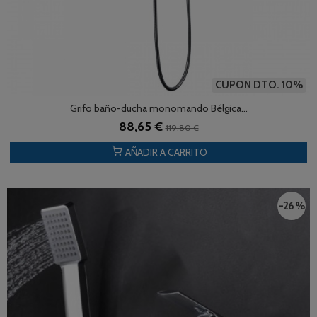
CUPON DTO. 10%
Grifo baño-ducha monomando Bélgica...
88,65 €
119,80 €
AÑADIR A CARRITO
-26 %