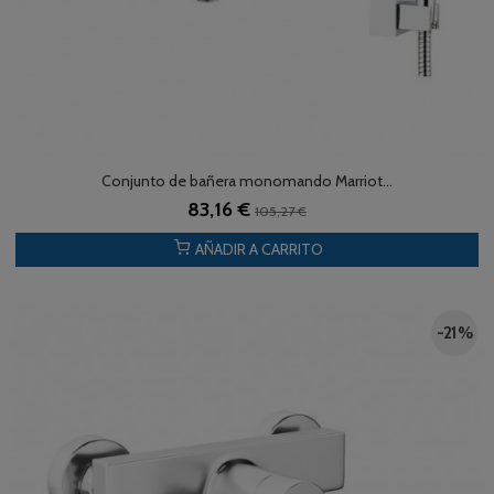
Conjunto de bañera monomando Marriot...
83,16 €
105,27 €
AÑADIR A CARRITO
-21 %