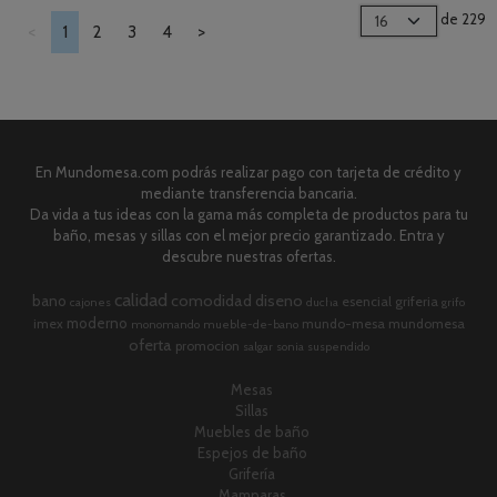
de 229
<
1
2
3
4
>
En Mundomesa.com podrás realizar pago con tarjeta de crédito y
mediante transferencia bancaria.
Da vida a tus ideas con la gama más completa de productos para tu
baño, mesas y sillas con el mejor precio garantizado. Entra y
descubre nuestras ofertas.
calidad
comodidad
diseno
bano
esencial
griferia
cajones
ducha
grifo
moderno
imex
mundo-mesa
mundomesa
monomando
mueble-de-bano
oferta
promocion
salgar
sonia
suspendido
Mesas
Sillas
Muebles de baño
Espejos de baño
Grifería
Mamparas