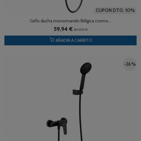
CUPON DTO. 10%
Grifo ducha monomando Bélgica cromo...
59,94 €
81,00 €
AÑADIR A CARRITO
-26 %