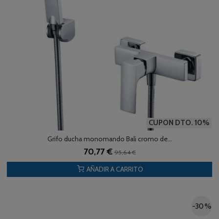
CUPON DTO. 10%
Grifo ducha monomando Bali cromo de...
70,77 €
95,64 €
AÑADIR A CARRITO
-30 %