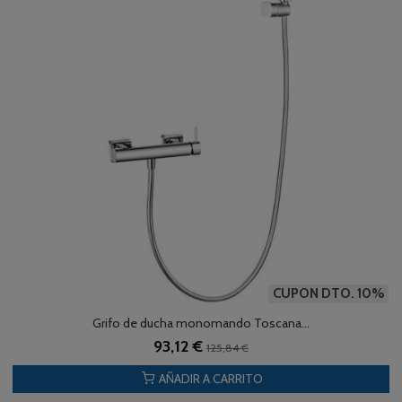
CUPON DTO. 10%
Grifo de ducha monomando Toscana...
93,12 €
125,84 €
AÑADIR A CARRITO