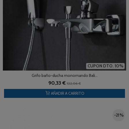
CUPON DTO. 10%
Grifo baño-ducha monomando Bali...
90,33 €
122,06 €
AÑADIR A CARRITO
-21 %