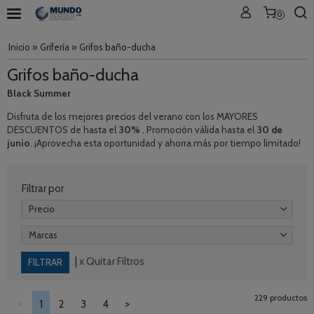
0
Inicio
»
Grifería
»
Grifos baño-ducha
Grifos baño-ducha
Black Summer
Disfruta de los mejores precios del verano con los MAYORES
DESCUENTOS de hasta el
30%
. Promoción válida hasta el
30 de
junio
. ¡Aprovecha esta oportunidad y ahorra más por tiempo limitado!
Filtrar por
Precio
Marcas
|
x Quitar Filtros
229 productos
<
1
2
3
4
>