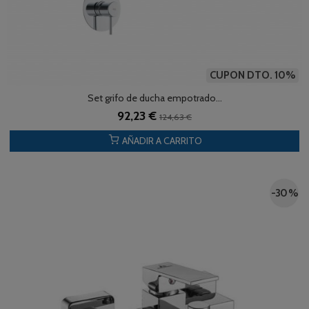
CUPON DTO. 10%
Set grifo de ducha empotrado...
92,23 €
124,63 €
AÑADIR A CARRITO
-30 %