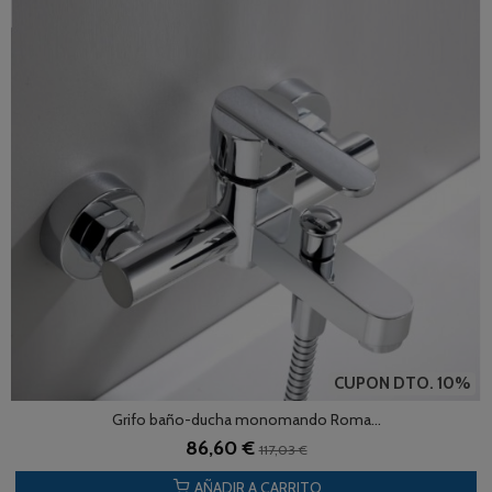
CUPON DTO. 10%
Grifo baño-ducha monomando Roma...
86,60 €
117,03 €
AÑADIR A CARRITO