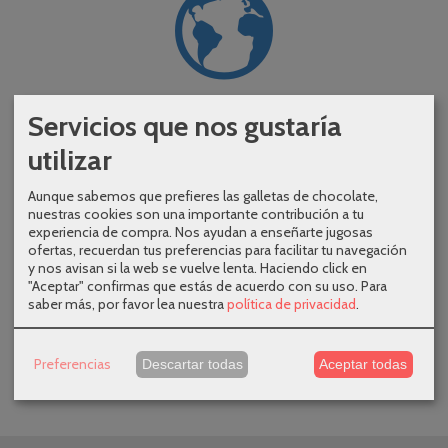

Servicios que nos gustaría
AMPLIA LOGÍSTICA
utilizar
Gracias a nuestra amplia variedad de
Aunque sabemos que prefieres las galletas de chocolate,
nuestras cookies son una importante contribución a tu
fabricantes, intentamos minimizar los tiempos
experiencia de compra. Nos ayudan a enseñarte jugosas
de
ofertas, recuerdan tus preferencias para facilitar tu navegación
entrega enviando directamente desde fábrica.
y nos avisan si la web se vuelve lenta. Haciendo click en
"Aceptar" confirmas que estás de acuerdo con su uso.
Para
Si no es posible enviamos desde nuestras
saber más, por favor lea nuestra
política de privacidad
.
instalaciones en la mayor brevedad y con
agencias principales del
Preferencias
Descartar todas
Aceptar todas
transporte en la península.