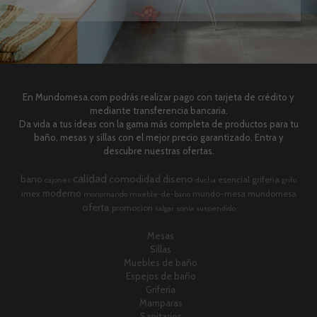
En Mundomesa.com podrás realizar pago con tarjeta de crédito y
mediante transferencia bancaria.
Da vida a tus ideas con la gama más completa de productos para tu
baño, mesas y sillas con el mejor precio garantizado. Entra y
descubre nuestras ofertas.
calidad
comodidad
diseno
bano
esencial
griferia
cajones
ducha
grifo
moderno
imex
mundo-mesa
mundomesa
monomando
mueble-de-bano
oferta
promocion
salgar
sonia
suspendido
Mesas
Sillas
Muebles de baño
Espejos de baño
Grifería
Mamparas
Sanitarios