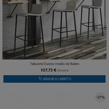
Taburete Durero medio de Bailen
107,73 €
171,00 €
AÑADIR A CARRITO
-37 %