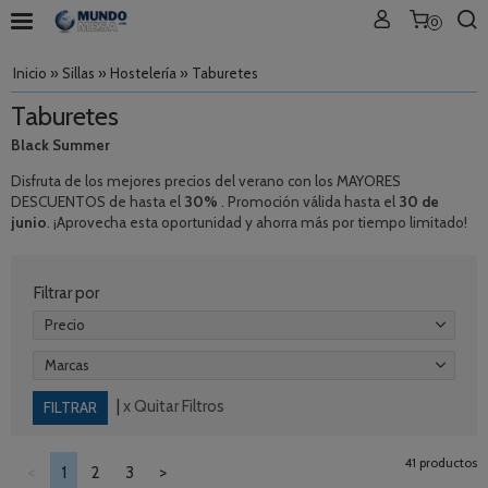
0
Inicio
»
Sillas
»
Hostelería
»
Taburetes
Taburetes
Black Summer
Disfruta de los mejores precios del verano con los MAYORES
DESCUENTOS de hasta el
30%
. Promoción válida hasta el
30 de
junio
. ¡Aprovecha esta oportunidad y ahorra más por tiempo limitado!
Filtrar por
Precio
Marcas
|
x Quitar Filtros
41 productos
<
1
2
3
>