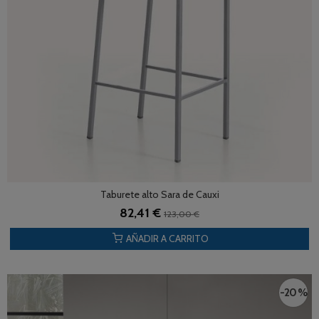
Taburete alto Sara de Cauxi
82,41 €
123,00 €
AÑADIR A CARRITO
-20 %