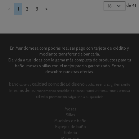
de 41
<
1
2
3
>
En Mundomesa.com podrás realizar pago con tarjeta de crédito y
mediante transferencia bancaria.
Da vida a tus ideas con la gama más completa de productos para tu
baño, mesas y sillas con el mejor precio garantizado. Entra y
descubre nuestras ofertas.
calidad
comodidad
diseno
bano
esencial
griferia
cajones
ducha
grifo
moderno
imex
mundo-mesa
mundomesa
monomando
mueble-de-bano
oferta
promocion
salgar
sonia
suspendido
Mesas
Sillas
Muebles de baño
Espejos de baño
Grifería
Mamparas