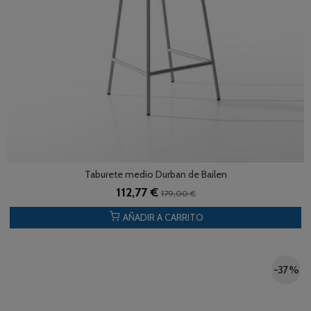
Taburete medio Durban de Bailen
112,77 €
179,00 €
AÑADIR A CARRITO
-37 %