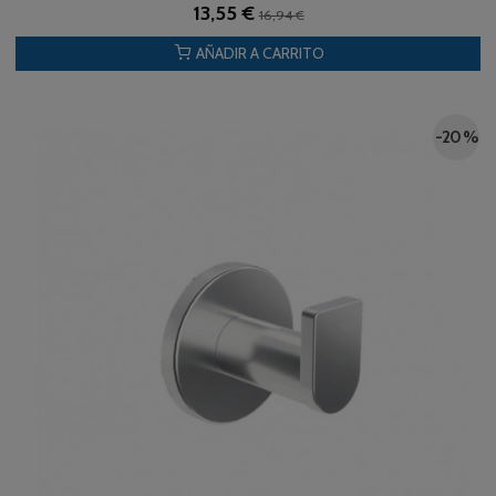
13,55 €
16,94 €
AÑADIR A CARRITO
-20 %