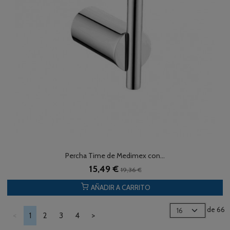
Percha Time de Medimex con...
15,49 €
19,36 €
AÑADIR A CARRITO
de 66
<
1
2
3
4
>