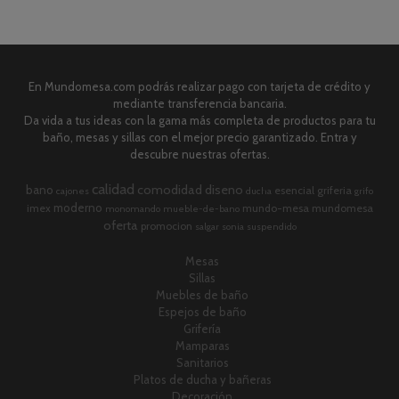
En Mundomesa.com podrás realizar pago con tarjeta de crédito y
mediante transferencia bancaria.
Da vida a tus ideas con la gama más completa de productos para tu
baño, mesas y sillas con el mejor precio garantizado. Entra y
descubre nuestras ofertas.
calidad
comodidad
diseno
bano
esencial
griferia
cajones
ducha
grifo
moderno
imex
mundo-mesa
mundomesa
monomando
mueble-de-bano
oferta
promocion
salgar
sonia
suspendido
Mesas
Sillas
Muebles de baño
Espejos de baño
Grifería
Mamparas
Sanitarios
Platos de ducha y bañeras
Decoración