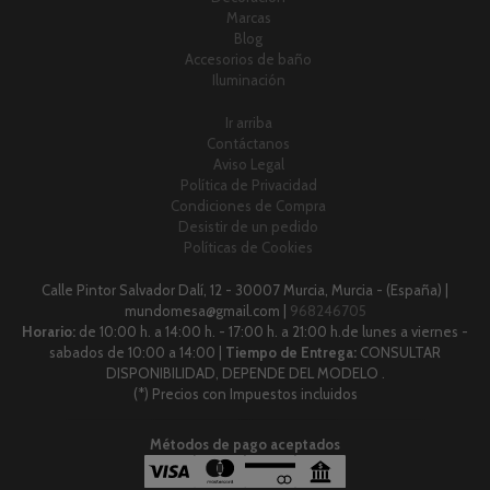
Marcas
Blog
Accesorios de baño
Iluminación
Ir arriba
Contáctanos
Aviso Legal
Política de Privacidad
Condiciones de Compra
Desistir de un pedido
Políticas de Cookies
Calle Pintor Salvador Dalí, 12 - 30007 Murcia, Murcia - (España) |
mundomesa@gmail.com |
968246705
Horario:
de 10:00 h. a 14:00 h. - 17:00 h. a 21:00 h.de lunes a viernes -
sabados de 10:00 a 14:00 |
Tiempo de Entrega:
CONSULTAR
DISPONIBILIDAD, DEPENDE DEL MODELO .
(*) Precios con Impuestos incluidos
Métodos de pago aceptados