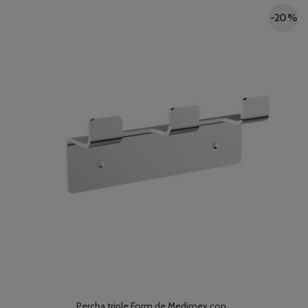
-20 %
Percha triple Form de Medimex con...