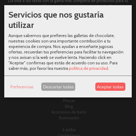
Da vida a tus ideas con la gama más completa de productos para tu
baño, mesas y sillas con el mejor precio garantizado. Entra y
Servicios que nos gustaría
descubre nuestras ofertas.
utilizar
calidad
comodidad
diseno
bano
esencial
griferia
cajones
ducha
grifo
moderno
imex
mundo-mesa
mundomesa
monomando
mueble-de-bano
Aunque sabemos que prefieres las galletas de chocolate,
oferta
promocion
salgar
sonia
suspendido
nuestras cookies son una importante contribución a tu
experiencia de compra. Nos ayudan a enseñarte jugosas
Mesas
ofertas, recuerdan tus preferencias para facilitar tu navegación
Sillas
y nos avisan si la web se vuelve lenta. Haciendo click en
Muebles de baño
"Aceptar" confirmas que estás de acuerdo con su uso.
Para
Espejos de baño
saber más, por favor lea nuestra
política de privacidad
.
Grifería
Mamparas
Sanitarios
Preferencias
Descartar todas
Aceptar todas
Platos de ducha y bañeras
Decoración
Marcas
Blog
Accesorios de baño
Iluminación
Ir arriba
Contáctanos