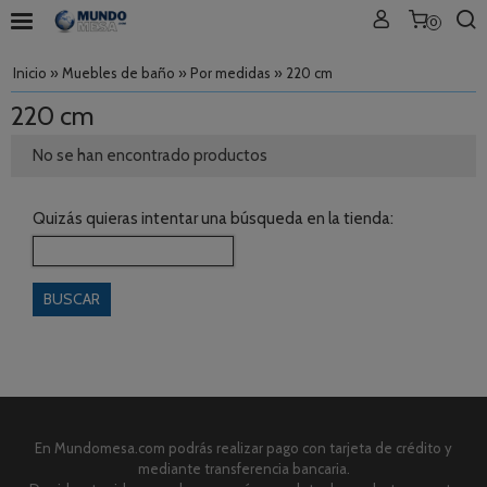
0
Inicio
»
Muebles de baño
»
Por medidas
»
220 cm
220 cm
No se han encontrado productos
Quizás quieras intentar una búsqueda en la tienda:
En Mundomesa.com podrás realizar pago con tarjeta de crédito y
mediante transferencia bancaria.