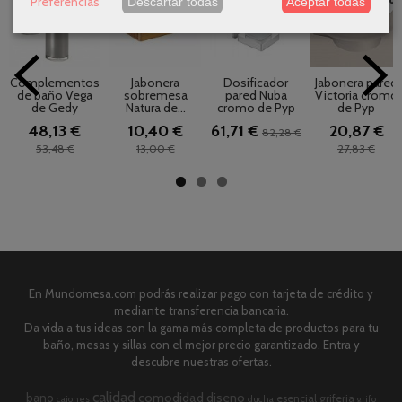
Preferencias
Descartar todas
Aceptar todas
Complementos
Jabonera
Dosificador
Jabonera pared
de baño Vega
sobremesa
pared Nuba
Victoria cromo
de Gedy
Natura de...
cromo de Pyp
de Pyp
48,13 €
10,40 €
61,71 €
20,87 €
82,28 €
53,48 €
13,00 €
27,83 €
En Mundomesa.com podrás realizar pago con tarjeta de crédito y
mediante transferencia bancaria.
Da vida a tus ideas con la gama más completa de productos para tu
baño, mesas y sillas con el mejor precio garantizado. Entra y
descubre nuestras ofertas.
calidad
comodidad
diseno
bano
esencial
griferia
cajones
ducha
grifo