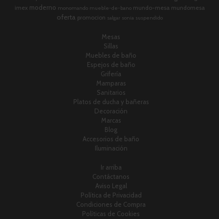
moderno
imex
mundo-mesa
mundomesa
monomando
mueble-de-bano
oferta
promocion
salgar
sonia
suspendido
Mesas
Sillas
Muebles de baño
Espejos de baño
Grifería
Mamparas
Sanitarios
Platos de ducha y bañeras
Decoración
Marcas
Blog
Accesorios de baño
Iluminación
Ir arriba
Contáctanos
Aviso Legal
Política de Privacidad
Condiciones de Compra
Políticas de Cookies