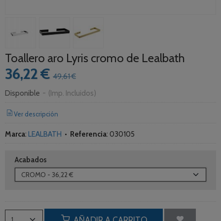
Toallero aro Lyris cromo de Lealbath
36,22 €
49,61 €
Disponible
-
(Imp. Incluidos)
Ver descripción
Marca
:
LEALBATH
•
Referencia
:
030105
Acabados
AÑADIR A CARRITO