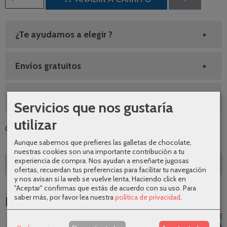
¿Te ayudamos a elegir ?
Envíos gratuitos
SEGUNDAS REBAJAS AGOSTO
Servicios que nos gustaría
utilizar
Categoría:
Accesorios de baño
|
Tags:
|
Comentarios
Aunque sabemos que prefieres las galletas de chocolate,
nuestras cookies son una importante contribución a tu
experiencia de compra. Nos ayudan a enseñarte jugosas
Descripción
ofertas, recuerdan tus preferencias para facilitar tu navegación
y nos avisan si la web se vuelve lenta. Haciendo click en
"Aceptar" confirmas que estás de acuerdo con su uso.
Para
saber más, por favor lea nuestra
política de privacidad
.
Productos Relacionados
-10 %
-20 %
-25 %
-25 %