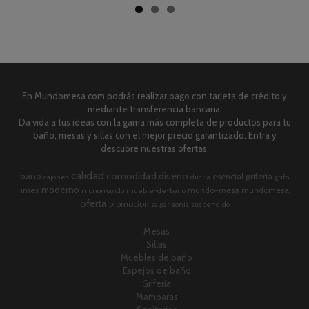
En Mundomesa.com podrás realizar pago con tarjeta de crédito y
mediante transferencia bancaria.
Da vida a tus ideas con la gama más completa de productos para tu
baño, mesas y sillas con el mejor precio garantizado. Entra y
descubre nuestras ofertas.
calidad
comodidad
diseno
bano
esencial
griferia
cajones
ducha
grifo
moderno
imex
mundo-mesa
mundomesa
monomando
mueble-de-bano
oferta
promocion
salgar
sonia
suspendido
Mesas
Sillas
Muebles de baño
Espejos de baño
Grifería
Mamparas