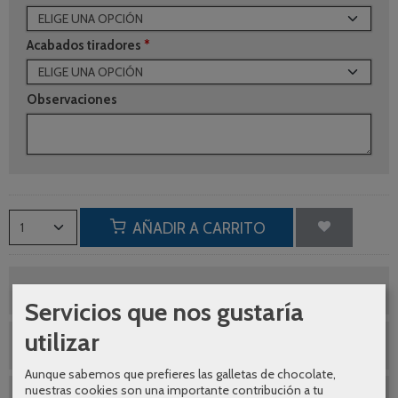
Acabados tiradores
*
Observaciones
AÑADIR A CARRITO
¿Te ayudamos a elegir ?
Servicios que nos gustaría
utilizar
Envíos gratuitos
Aunque sabemos que prefieres las galletas de chocolate,
nuestras cookies son una importante contribución a tu