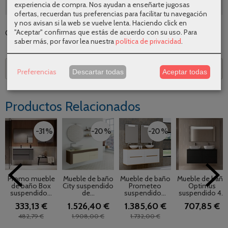
SEGUNDAS REBAJAS AGOSTO
experiencia de compra. Nos ayudan a enseñarte jugosas
ofertas, recuerdan tus preferencias para facilitar tu navegación
y nos avisan si la web se vuelve lenta. Haciendo click en
"Aceptar" confirmas que estás de acuerdo con su uso.
Para
Categoría:
Muebles de baño
|
Tags:
|
Comentarios
saber más, por favor lea nuestra
política de privacidad
.
Descripción
Preferencias
Descartar todas
Aceptar todas
Productos Relacionados
-31 %
-20 %
-20 %
Promo mueble
Mueble de baño
Mueble de baño
Mueble de baño
de baño Box
City suspendido
Prometeo
Optimus
suspendido...
de...
suspendido...
suspendido 4...
333,13 €
1.526,40 €
1.385,60 €
707,85 €
482,79 €
1.908,00 €
1.732,00 €