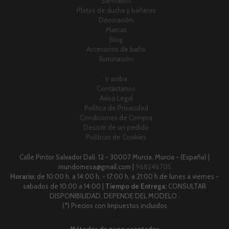
Sanitarios
Platos de ducha y bañeras
Decoración
Marcas
Blog
Accesorios de baño
Iluminación
Ir arriba
Contáctanos
Aviso Legal
Política de Privacidad
Condiciones de Compra
Desistir de un pedido
Políticas de Cookies
Calle Pintor Salvador Dalí, 12 - 30007 Murcia, Murcia - (España) |
mundomesa@gmail.com |
968246705
Horario:
de 10:00 h. a 14:00 h. - 17:00 h. a 21:00 h.de lunes a viernes -
sabados de 10:00 a 14:00 |
Tiempo de Entrega:
CONSULTAR
DISPONIBILIDAD, DEPENDE DEL MODELO .
(*) Precios con Impuestos incluidos
Métodos de pago aceptados