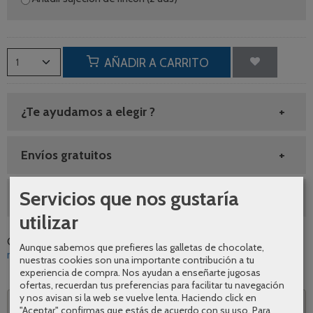
AÑADIR A CARRITO
¿Te ayudamos a elegir ?
Envíos gratuitos
Servicios que nos gustaría
SEGUNDAS REBAJAS AGOSTO
utilizar
Categoría:
Grifería
|
Tags:
diseno
calidad
comodidad
oferta
Aunque sabemos que prefieres las galletas de chocolate,
moderno
blanco-brillo
promocion
aquassent
|
Comentarios
nuestras cookies son una importante contribución a tu
experiencia de compra. Nos ayudan a enseñarte jugosas
ofertas, recuerdan tus preferencias para facilitar tu navegación
y nos avisan si la web se vuelve lenta. Haciendo click en
Descripción
"Aceptar" confirmas que estás de acuerdo con su uso.
Para