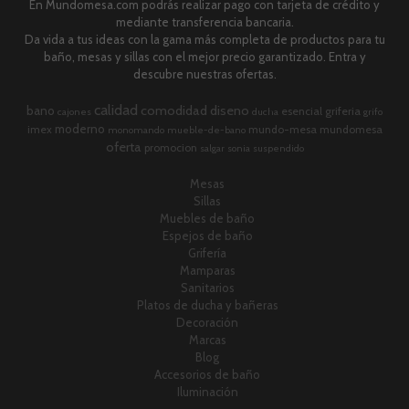
En Mundomesa.com podrás realizar pago con tarjeta de crédito y
mediante transferencia bancaria.
Da vida a tus ideas con la gama más completa de productos para tu
baño, mesas y sillas con el mejor precio garantizado. Entra y
descubre nuestras ofertas.
calidad
comodidad
diseno
bano
esencial
griferia
cajones
ducha
grifo
moderno
imex
mundo-mesa
mundomesa
monomando
mueble-de-bano
oferta
promocion
salgar
sonia
suspendido
Mesas
Sillas
Muebles de baño
Espejos de baño
Grifería
Mamparas
Sanitarios
Platos de ducha y bañeras
Decoración
Marcas
Blog
Accesorios de baño
Iluminación