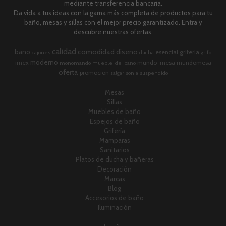
mediante transferencia bancaria.
Da vida a tus ideas con la gama más completa de productos para tu
baño, mesas y sillas con el mejor precio garantizado. Entra y
descubre nuestras ofertas.
calidad
comodidad
diseno
bano
esencial
griferia
cajones
ducha
grifo
moderno
imex
mundo-mesa
mundomesa
monomando
mueble-de-bano
oferta
promocion
salgar
sonia
suspendido
Mesas
Sillas
Muebles de baño
Espejos de baño
Grifería
Mamparas
Sanitarios
Platos de ducha y bañeras
Decoración
Marcas
Blog
Accesorios de baño
Iluminación