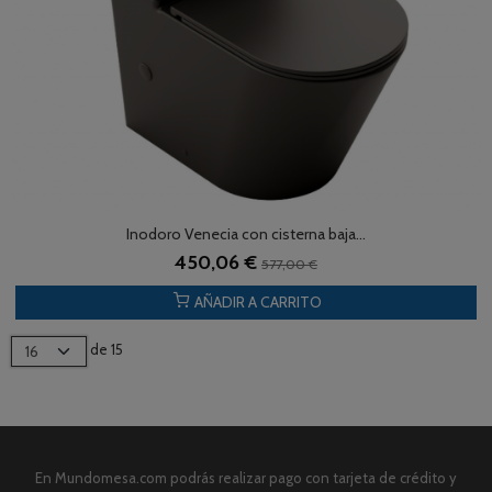
Inodoro Venecia con cisterna baja...
450,06 €
577,00 €
AÑADIR A CARRITO
de 15
En Mundomesa.com podrás realizar pago con tarjeta de crédito y