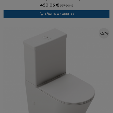
450,06 €
577,00 €
AÑADIR A CARRITO
-22 %