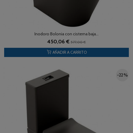
Inodoro Bolonia con cisterna baja...
450,06 €
577,00 €
AÑADIR A CARRITO
-22 %