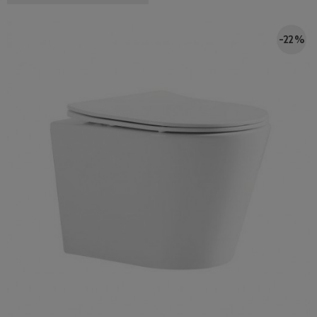
-22 %