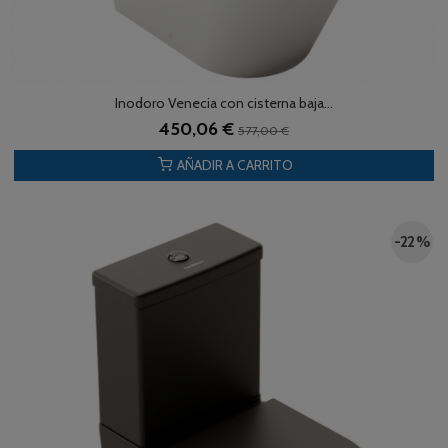
Inodoro Venecia con cisterna baja...
450,06 €
577,00 €
AÑADIR A CARRITO
-22 %