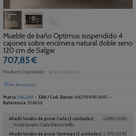
Mueble de baño Optimus suspendido 4
cajones sobre encimera natural doble seno
120 cm de Salgar
707,85 €
Producto Disponible
-
(Imp. Incluidos)
Ver descripción
Marca
:
SALGAR
•
EAN / Cod. Barras
:
8421194960840
•
Referencia
:
104656
Añadir lavabo de posar Carla (2 unidades)
(+290,00 €)
Incluir lavabo Carla blanco brillo
Añadir lavabo de posar Varmega (2 unidades)
(+370,00 €)