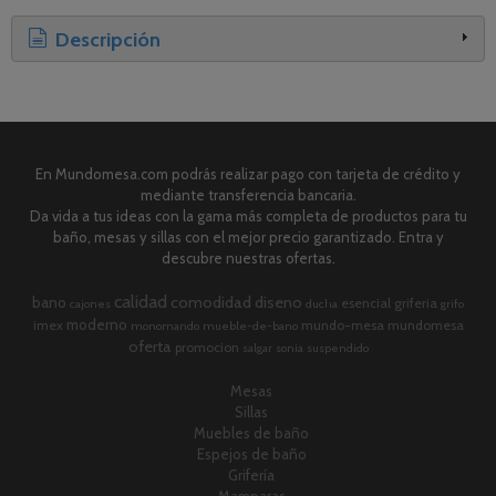
Descripción
En Mundomesa.com podrás realizar pago con tarjeta de crédito y
mediante transferencia bancaria.
Da vida a tus ideas con la gama más completa de productos para tu
baño, mesas y sillas con el mejor precio garantizado. Entra y
descubre nuestras ofertas.
calidad
comodidad
diseno
bano
esencial
griferia
cajones
ducha
grifo
moderno
imex
mundo-mesa
mundomesa
monomando
mueble-de-bano
oferta
promocion
salgar
sonia
suspendido
Mesas
Sillas
Muebles de baño
Espejos de baño
Grifería