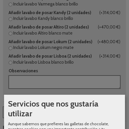
Incluir lavabo Varmega blanco brillo
Añadir lavabo de posar Kandy (2 unidades)
(+314,00 €)
Incluir lavabo Kandy blanco brillo
Añadir lavabo de posar Altiro (2 unidades)
(+470,00 €)
Incluir lavabo Altiro blanco mate
Añadir lavabo de posar Lokum (2 unidades)
(+480,00 €)
Incluir lavabo Lokum negro mate
Añadir lavabo de posar Lisboa (2 unidades)
(+314,00 €)
Incluir lavabo Lisboa blanco brillo
Observaciones
Servicios que nos gustaría
utilizar
AÑADIR A CARRITO
Aunque sabemos que prefieres las galletas de chocolate,
Plazo de entrega:
5-7 días laborales.
nuestras cookies son una importante contribución a tu