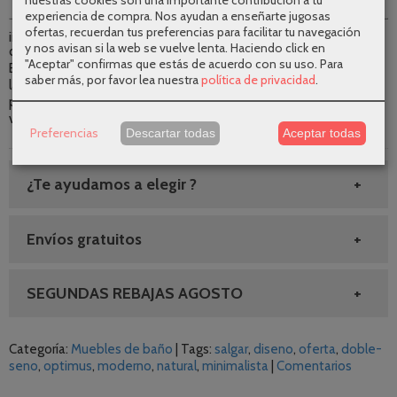
experiencia de compra. Nos ayudan a enseñarte jugosas
ofertas, recuerdan tus preferencias para facilitar tu navegación
¡¡PROMOCIÓN!! Mueble de baño Optimus sobre encimera de 4
y nos avisan si la web se vuelve lenta. Haciendo click en
cajones en medida de 120 cm. Incluye Mueble de doble seno +
"Aceptar" confirmas que estás de acuerdo con su uso.
Para
Encimera del acabado del mueble con posibilidad de añadir los
saber más, por favor lea nuestra
política de privacidad
.
lavabo de posar. Además puedes añadir los complementos
propios de la serie como la columna auxiliar. Conoce nuestra gran
variedad de modelos de
muebles de baño.
Preferencias
Descartar todas
Aceptar todas
¿Te ayudamos a elegir ?
Envíos gratuitos
SEGUNDAS REBAJAS AGOSTO
Categoría:
Muebles de baño
|
Tags:
salgar
diseno
oferta
doble-
seno
optimus
moderno
natural
minimalista
|
Comentarios