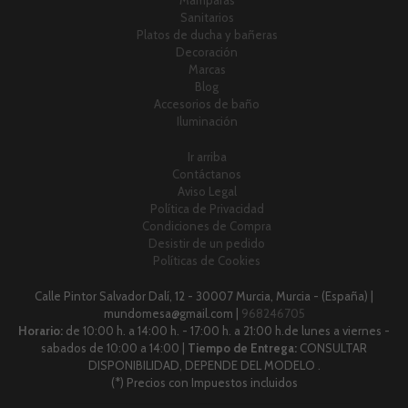
Mamparas
Sanitarios
Platos de ducha y bañeras
Decoración
Marcas
Blog
Accesorios de baño
Iluminación
Ir arriba
Contáctanos
Aviso Legal
Política de Privacidad
Condiciones de Compra
Desistir de un pedido
Políticas de Cookies
Calle Pintor Salvador Dalí, 12 - 30007 Murcia, Murcia - (España) |
mundomesa@gmail.com |
968246705
Horario:
de 10:00 h. a 14:00 h. - 17:00 h. a 21:00 h.de lunes a viernes -
sabados de 10:00 a 14:00 |
Tiempo de Entrega:
CONSULTAR
DISPONIBILIDAD, DEPENDE DEL MODELO .
(*) Precios con Impuestos incluidos