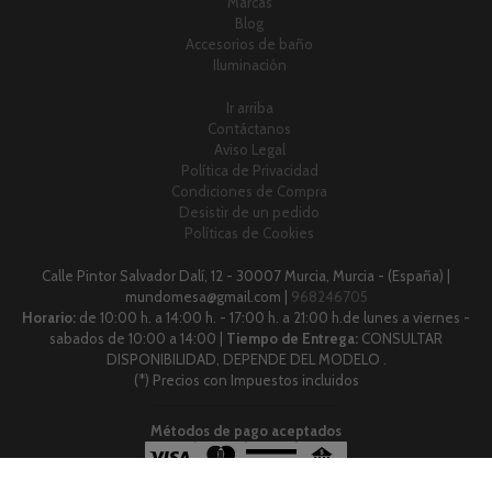
Marcas
Blog
Accesorios de baño
Iluminación
Ir arriba
Contáctanos
Aviso Legal
Política de Privacidad
Condiciones de Compra
Desistir de un pedido
Políticas de Cookies
Calle Pintor Salvador Dalí, 12 - 30007 Murcia, Murcia - (España) |
mundomesa@gmail.com |
968246705
Horario:
de 10:00 h. a 14:00 h. - 17:00 h. a 21:00 h.de lunes a viernes -
sabados de 10:00 a 14:00 |
Tiempo de Entrega:
CONSULTAR
DISPONIBILIDAD, DEPENDE DEL MODELO .
(*) Precios con Impuestos incluidos
Métodos de pago aceptados