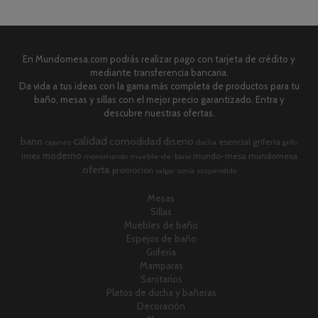
En Mundomesa.com podrás realizar pago con tarjeta de crédito y
mediante transferencia bancaria.
Da vida a tus ideas con la gama más completa de productos para tu
baño, mesas y sillas con el mejor precio garantizado. Entra y
descubre nuestras ofertas.
calidad
comodidad
diseno
bano
esencial
griferia
cajones
ducha
grifo
moderno
imex
mundo-mesa
mundomesa
monomando
mueble-de-bano
oferta
promocion
salgar
sonia
suspendido
Mesas
Sillas
Muebles de baño
Espejos de baño
Grifería
Mamparas
Sanitarios
Platos de ducha y bañeras
Decoración