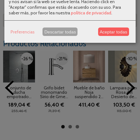
y nos avisan si la web se vuelve lenta. Haciendo click en
"Aceptar" confirmas que estás de acuerdo con su uso.
Para
saber más, por favor lea nuestra
política de privacidad
.
Descripción
Preferencias
Descartar todas
Aceptar todas
Productos Relacionados
-26 %
-21 %
-10 %
Conjunto de
Grifo bidet
Mueble de baño
Lampara pared
ducha
monomando
Noja
Rosa del
empotrado...
Sirio de Gme...
suspendido 2...
Desierto de...
189,04 €
56,40 €
411,40 €
103,50 €
255,46 €
71,39 €
115,00 €