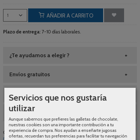
AÑADIR A CARRITO
Plazo de entrega:
7-10 días laborales.
¿Te ayudamos a elegir ?
Envíos gratuitos
SEGUNDAS REBAJAS AGOSTO
Servicios que nos gustaría
utilizar
10% DESCUENTO GRIFERIA
Aunque sabemos que prefieres las galletas de chocolate,
nuestras cookies son una importante contribución a tu
experiencia de compra. Nos ayudan a enseñarte jugosas
Categoría:
Grifería
|
Tags:
diseno
calidad
comodidad
oferta
ofertas, recuerdan tus preferencias para facilitar tu navegación
moderno
promocion
imex
oro-rosa-cepillado
|
Comentarios