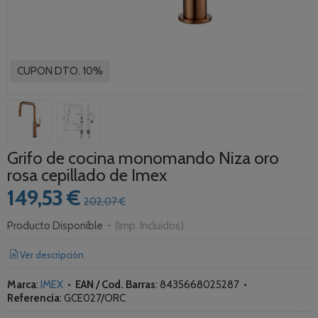
CUPON DTO. 10%
Grifo de cocina monomando Niza oro
rosa cepillado de Imex
149,53 €
202,07 €
Producto Disponible
-
(Imp. Incluidos)
Ver descripción
Marca
:
IMEX
•
EAN / Cod. Barras
:
8435668025287
•
Referencia
:
GCE027/ORC