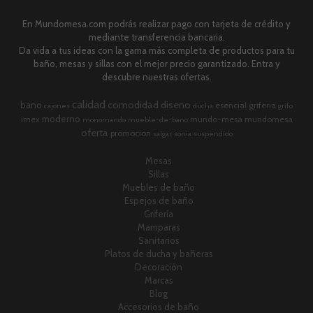
En Mundomesa.com podrás realizar pago con tarjeta de crédito y
mediante transferencia bancaria.
Da vida a tus ideas con la gama más completa de productos para tu
baño, mesas y sillas con el mejor precio garantizado. Entra y
descubre nuestras ofertas.
calidad
comodidad
diseno
bano
esencial
griferia
cajones
ducha
grifo
moderno
imex
mundo-mesa
mundomesa
monomando
mueble-de-bano
oferta
promocion
salgar
sonia
suspendido
Mesas
Sillas
Muebles de baño
Espejos de baño
Grifería
Mamparas
Sanitarios
Platos de ducha y bañeras
Decoración
Marcas
Blog
Accesorios de baño