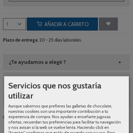
AÑADIR A CARRITO
Plazo de entrega:
20 - 25 días laborales.
¿Te ayudamos a elegir ?
Envíos gratuitos
Servicios que nos gustaría
utilizar
SEGUNDAS REBAJAS AGOSTO
Aunque sabemos que prefieres las galletas de chocolate,
nuestras cookies son una importante contribución a tu
experiencia de compra. Nos ayudan a enseñarte jugosas
Categoría:
Muebles de baño
|
Tags:
|
Comentarios
ofertas, recuerdan tus preferencias para facilitar tu navegación
y nos avisan si la web se vuelve lenta. Haciendo click en
"Aceptar" confirmas que estás de acuerdo con su uso.
Para