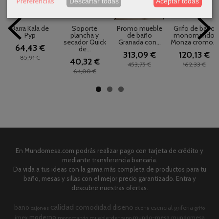
Preferencias
Descartar todas
Aceptar todas
Barra Kala de
Soporte
Promo mueble
Grifo de baño
Pyp
plancha y
de baño
monomando
secador Quick
Granada con...
Monza cromo...
64,43 €
de...
313,09 €
120,13 €
85,91 €
40,32 €
453,75 €
162,33 €
64,00 €
En Mundomesa.com podrás realizar pago con tarjeta de crédito y
mediante transferencia bancaria.
Da vida a tus ideas con la gama más completa de productos para tu
baño, mesas y sillas con el mejor precio garantizado. Entra y
descubre nuestras ofertas.
calidad
comodidad
diseno
bano
esencial
griferia
cajones
ducha
grifo
moderno
imex
mundo-mesa
mundomesa
monomando
mueble-de-bano