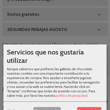
Envíos gratuitos
SEGUNDAS REBAJAS AGOSTO
Categoría:
Accesorios de baño
|
Tags:
bano
diseno
calidad
comodidad
oferta
moderno
mundo-mesa
accesorio-de-bano
Servicios que nos gustaría
gedy
|
Comentarios
utilizar
Aunque sabemos que prefieres las galletas de chocolate,
Descripción
nuestras cookies son una importante contribución a tu
experiencia de compra. Nos ayudan a enseñarte jugosas
ofertas, recuerdan tus preferencias para facilitar tu navegación
y nos avisan si la web se vuelve lenta. Haciendo click en
Productos Relacionados
"Aceptar" confirmas que estás de acuerdo con su uso.
Para
saber más, por favor lea nuestra
política de privacidad
.
-25 %
-37 %
-31 %
-26 %