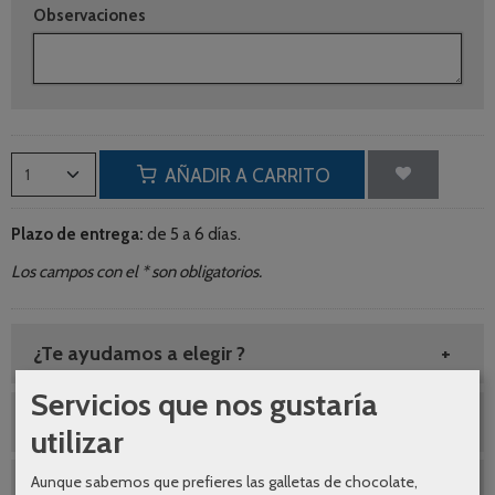
Observaciones
AÑADIR A CARRITO
Plazo de entrega:
de 5 a 6 días.
Los campos con el * son obligatorios.
¿Te ayudamos a elegir ?
Servicios que nos gustaría
Envíos gratuitos
utilizar
Aunque sabemos que prefieres las galletas de chocolate,
SEGUNDAS REBAJAS AGOSTO