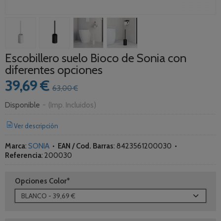
Escobillero suelo Bioco de Sonia con
diferentes opciones
39,69 €
63,00 €
Disponible
-
(Imp. Incluidos)
Ver descripción
Marca
:
SONIA
•
EAN / Cod. Barras
:
8423561200030
•
Referencia
:
200030
Opciones Color*