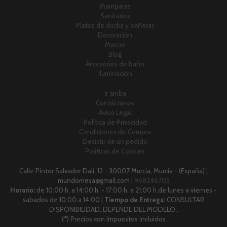
Mamparas
Sanitarios
Platos de ducha y bañeras
Decoración
Marcas
Blog
Accesorios de baño
Iluminación
Ir arriba
Contáctanos
Aviso Legal
Política de Privacidad
Condiciones de Compra
Desistir de un pedido
Políticas de Cookies
Calle Pintor Salvador Dalí, 12 - 30007 Murcia, Murcia - (España) |
mundomesa@gmail.com |
968246705
Horario:
de 10:00 h. a 14:00 h. - 17:00 h. a 21:00 h.de lunes a viernes -
sabados de 10:00 a 14:00 |
Tiempo de Entrega:
CONSULTAR
DISPONIBILIDAD, DEPENDE DEL MODELO .
(*) Precios con Impuestos incluidos