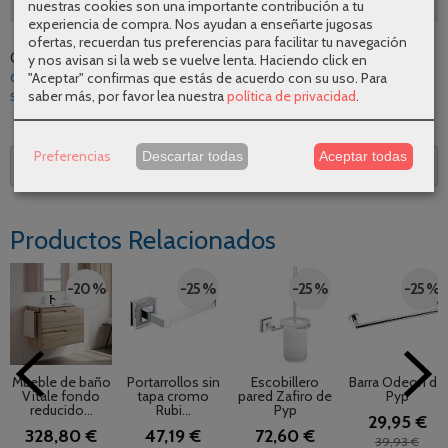
nuestras cookies son una importante contribución a tu
experiencia de compra. Nos ayudan a enseñarte jugosas
ofertas, recuerdan tus preferencias para facilitar tu navegación
Categoría:
Accesorios de baño
|
Tags:
bano
diseno
calidad
y nos avisan si la web se vuelve lenta. Haciendo click en
comodidad
toallero
moderno
barra
esencial
mundo-mesa
"Aceptar" confirmas que estás de acuerdo con su uso.
Para
saber más, por favor lea nuestra
política de privacidad
.
sonia
|
Comentarios
Preferencias
Descartar todas
Aceptar todas
Descripción
Productos Relacionados
-20 %
-25 %
-25 %
-25 %
Mueble de baño
Portarrollos sin
Escobillero
Barra Odeon de
Vitale fondo
tapa cromo
pared Zafiro de
Pyp
reducido...
Rubi...
Pyp
29,95 €
328,80 €
47,19 €
72,60 €
39,93 €