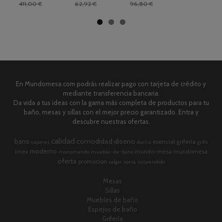
411,00 €
62,92 €
96,80 €
En Mundomesa.com podrás realizar pago con tarjeta de crédito y
mediante transferencia bancaria.
Da vida a tus ideas con la gama más completa de productos para tu
baño, mesas y sillas con el mejor precio garantizado. Entra y
descubre nuestras ofertas.
calidad
comodidad
diseno
bano
esencial
griferia
cajones
ducha
grifo
moderno
imex
mundo-mesa
mundomesa
monomando
mueble-de-bano
oferta
promocion
salgar
sonia
suspendido
Mesas
Sillas
Muebles de baño
Espejos de baño
Grifería