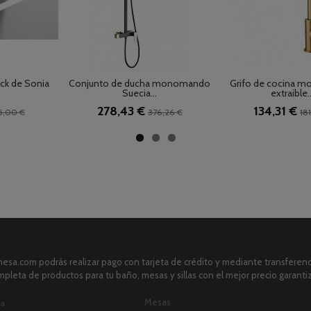
ick de Sonia
Conjunto de ducha monomando
Grifo de cocina 
Suecia...
extraible..
278,43 €
134,31 €
5,00 €
376,26 €
18
sa.com podrás realizar pago con tarjeta de crédito y mediante transferenci
pleta de productos para tu baño, mesas y sillas con el mejor precio garanti
Mesas
ia