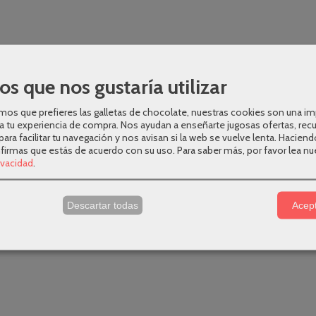
os que nos gustaría utilizar
os que prefieres las galletas de chocolate, nuestras cookies son una i
a tu experiencia de compra. Nos ayudan a enseñarte jugosas ofertas, rec
para facilitar tu navegación y nos avisan si la web se vuelve lenta. Haciend
nfirmas que estás de acuerdo con su uso.
Para saber más, por favor lea nu
rivacidad
.
s
Descartar todas
Acept