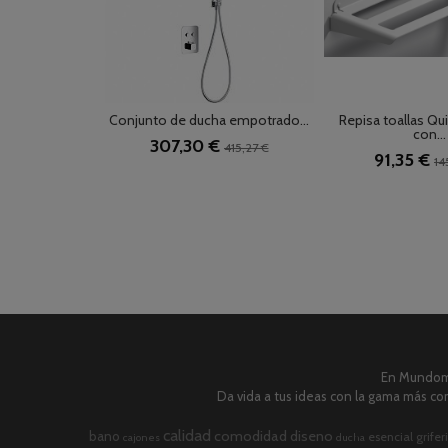
Conjunto de ducha empotrado...
Repisa toallas Qu
con...
307,30 €
415,27 €
91,35 €
14
En Mundome
Da vida a tus ideas con la gama más com
calidad
comodidad
diseno
bano
esencial
grifer
cajones
ducha