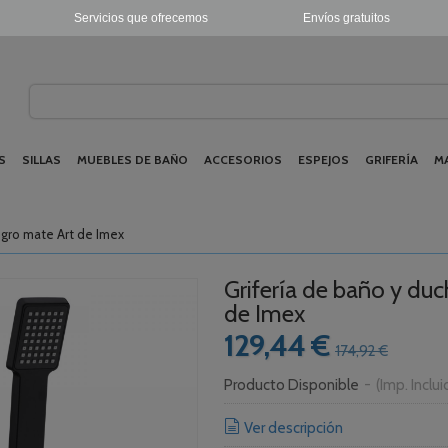
Servicios que ofrecemos
Envíos gratuitos
S
SILLAS
MUEBLES DE BAÑO
ACCESORIOS
ESPEJOS
GRIFERÍA
M
gro mate Art de Imex
Grifería de baño y d
de Imex
129,44 €
174,92 €
Producto Disponible
-
(Imp. Inclu
Ver descripción