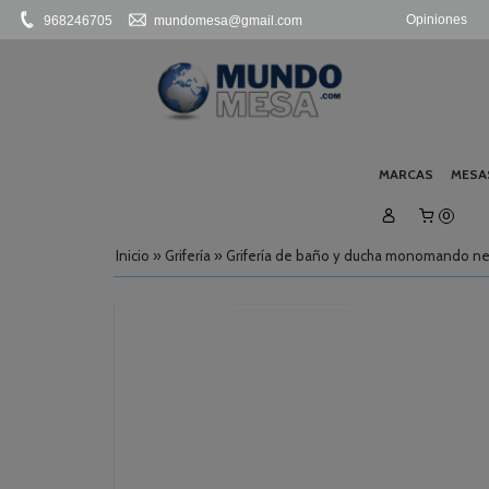
Opiniones
968246705
mundomesa@gmail.com
MARCAS
MESA
0
Inicio
»
Grifería
»
Grifería de baño y ducha monomando ne