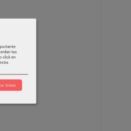
mportante
uerdan tus
o click en
estra
ar todas