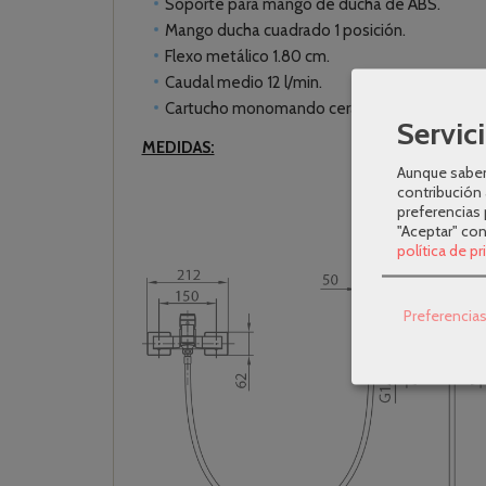
Soporte para mango de ducha de ABS.
Mango ducha cuadrado 1 posición.
Flexo metálico 1.80 cm.
Caudal medio 12 l/min.
Cartucho monomando cerámico Ø 35mm.
Servici
MEDIDAS:
Aunque sabem
contribución 
preferencias 
"Aceptar" co
política de p
Preferencia