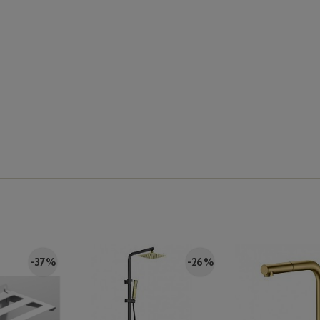
-37 %
-26 %