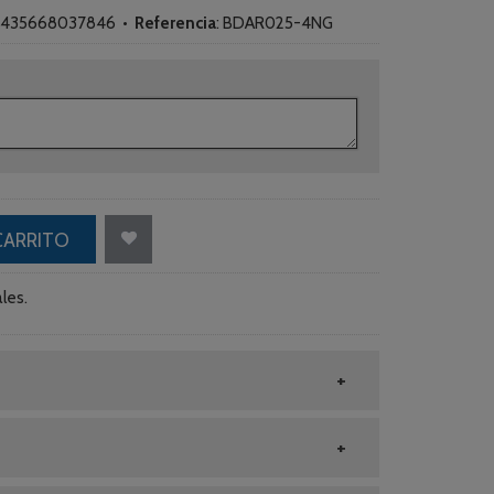
435668037846
•
Referencia
:
BDAR025-4NG
CARRITO
les.