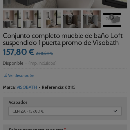
Conjunto completo mueble de baño Loft
suspendido 1 puerta promo de Visobath
157,80 €
228,69 €
Disponible
-
(Imp. Incluidos)
Ver descripción
Marca
:
VISOBATH
•
Referencia
:
88115
Acabados