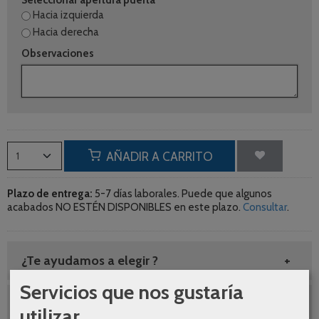
Seleccionar apertura puerta
*
Hacia izquierda
Hacia derecha
Observaciones
AÑADIR A CARRITO
Plazo de entrega:
5-7 días laborales. Puede que algunos
acabados NO ESTÉN DISPONIBLES en este plazo.
Consultar
.
¿Te ayudamos a elegir ?
Servicios que nos gustaría
Envíos gratuitos
utilizar