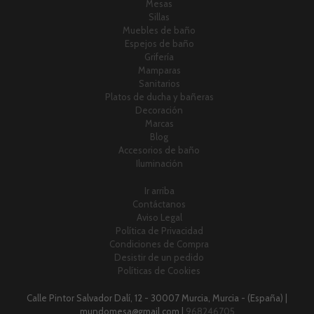
Mesas
Sillas
Muebles de baño
Espejos de baño
Grifería
Mamparas
Sanitarios
Platos de ducha y bañeras
Decoración
Marcas
Blog
Accesorios de baño
Iluminación
Ir arriba
Contáctanos
Aviso Legal
Política de Privacidad
Condiciones de Compra
Desistir de un pedido
Políticas de Cookies
Calle Pintor Salvador Dalí, 12 - 30007 Murcia, Murcia - (España) |
mundomesa@gmail.com |
968246705