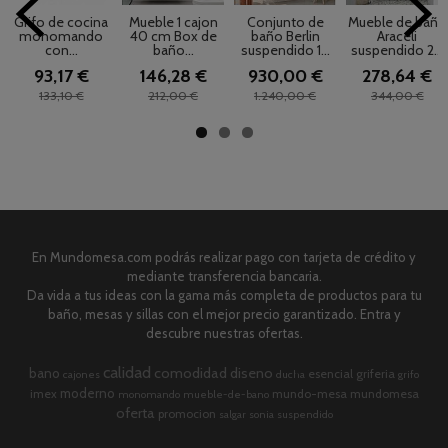
Grifo de cocina
Mueble 1 cajon
Conjunto de
Mueble de baño
monomando
40 cm Box de
baño Berlin
Araceli
con...
baño...
suspendido 1...
suspendido 2...
93,17 €
146,28 €
930,00 €
278,64 €
133,10 €
212,00 €
1.240,00 €
344,00 €
En Mundomesa.com podrás realizar pago con tarjeta de crédito y
mediante transferencia bancaria.
Da vida a tus ideas con la gama más completa de productos para tu
baño, mesas y sillas con el mejor precio garantizado. Entra y
descubre nuestras ofertas.
calidad
comodidad
diseno
bano
esencial
griferia
cajones
ducha
grifo
moderno
imex
mundo-mesa
mundomesa
monomando
mueble-de-bano
oferta
promocion
salgar
sonia
suspendido