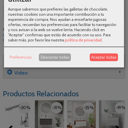
Aunque sabemos que prefieres las galletas de chocolate,
SEGUNDAS REBAJAS AGOSTO
nuestras cookies son una importante contribución a tu
experiencia de compra. Nos ayudan a enseñarte jugosas
ofertas, recuerdan tus preferencias para facilitar tu navegación
Categoría:
Muebles de baño
|
Tags:
visobath
diseno
calidad
y nos avisan si la web se vuelve lenta. Haciendo click en
"Aceptar" confirmas que estás de acuerdo con su uso.
Para
comodidad
oferta
espacios-reducidos
promocion
|
saber más, por favor lea nuestra
política de privacidad
.
Comentarios
Preferencias
Descartar todas
Aceptar todas
Descripción
Video
Productos Relacionados
-30 %
-31 %
-25 %
-19 %