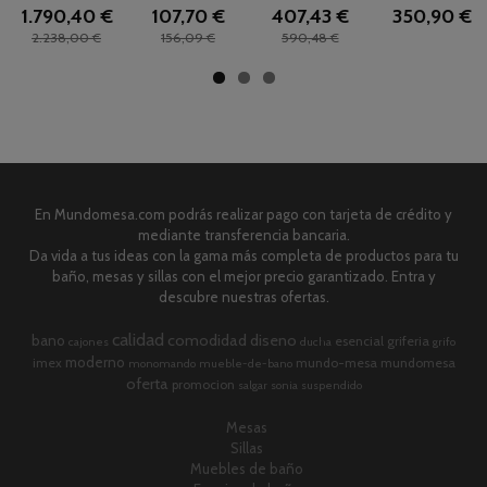
1.790,40 €
107,70 €
407,43 €
350,90 €
2.238,00 €
156,09 €
590,48 €
En Mundomesa.com podrás realizar pago con tarjeta de crédito y
mediante transferencia bancaria.
Da vida a tus ideas con la gama más completa de productos para tu
baño, mesas y sillas con el mejor precio garantizado. Entra y
descubre nuestras ofertas.
calidad
comodidad
diseno
bano
esencial
griferia
cajones
ducha
grifo
moderno
imex
mundo-mesa
mundomesa
monomando
mueble-de-bano
oferta
promocion
salgar
sonia
suspendido
Mesas
Sillas
Muebles de baño