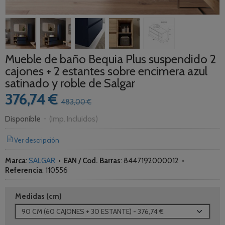
Mueble de baño Bequia Plus suspendido 2
cajones + 2 estantes sobre encimera azul
satinado y roble de Salgar
376,74 €
483,00 €
Disponible
-
(Imp. Incluidos)
Ver descripción
Marca
:
SALGAR
•
EAN / Cod. Barras
:
8447192000012
•
Referencia
:
110556
Medidas (cm)