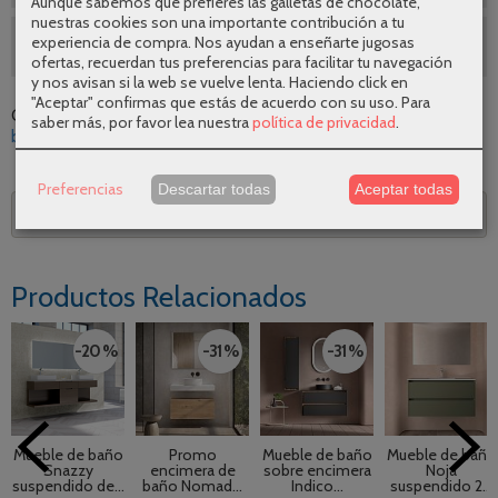
Aunque sabemos que prefieres las galletas de chocolate,
nuestras cookies son una importante contribución a tu
experiencia de compra. Nos ayudan a enseñarte jugosas
SEGUNDAS REBAJAS AGOSTO
ofertas, recuerdan tus preferencias para facilitar tu navegación
y nos avisan si la web se vuelve lenta. Haciendo click en
"Aceptar" confirmas que estás de acuerdo con su uso.
Para
Categoría:
Muebles de baño
|
Tags:
suspendido
mueble-de-
saber más, por favor lea nuestra
política de privacidad
.
bano
2-cajones
serie-bequia-plus
2-estantes
|
Comentarios
Preferencias
Descartar todas
Aceptar todas
Descripción
Productos Relacionados
-20 %
-31 %
-31 %
Mueble de baño
Promo
Mueble de baño
Mueble de baño
Snazzy
encimera de
sobre encimera
Noja
suspendido de...
baño Nomad...
Indico...
suspendido 2...