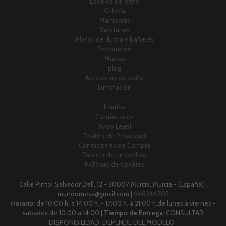
Espejos de baño
Grifería
Mamparas
Sanitarios
Platos de ducha y bañeras
Decoración
Marcas
Blog
Accesorios de baño
Iluminación
Ir arriba
Contáctanos
Aviso Legal
Política de Privacidad
Condiciones de Compra
Desistir de un pedido
Políticas de Cookies
Calle Pintor Salvador Dalí, 12 - 30007 Murcia, Murcia - (España) |
mundomesa@gmail.com |
968246705
Horario:
de 10:00 h. a 14:00 h. - 17:00 h. a 21:00 h.de lunes a viernes -
sabados de 10:00 a 14:00 |
Tiempo de Entrega:
CONSULTAR
DISPONIBILIDAD, DEPENDE DEL MODELO .