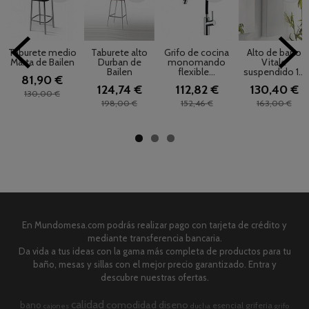
Taburete medio
Taburete alto
Grifo de cocina
Alto de baño
Marta de Bailen
Durban de
monomando
Vitale
Bailen
flexible...
suspendido 1...
81,90 €
124,74 €
112,82 €
130,40 €
130,00 €
198,00 €
152,46 €
163,00 €
En Mundomesa.com podrás realizar pago con tarjeta de crédito y
mediante transferencia bancaria.
Da vida a tus ideas con la gama más completa de productos para tu
baño, mesas y sillas con el mejor precio garantizado. Entra y
descubre nuestras ofertas.
calidad
comodidad
diseno
bano
esencial
griferia
cajones
ducha
grifo