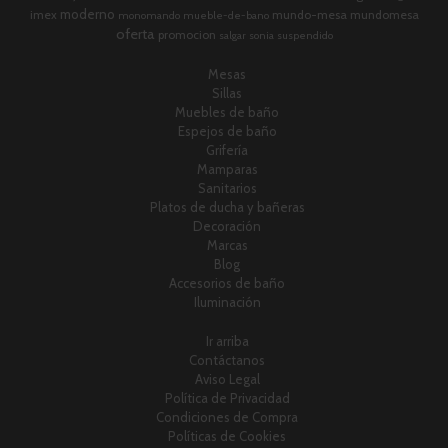
moderno
imex
mundo-mesa
mundomesa
monomando
mueble-de-bano
oferta
promocion
salgar
sonia
suspendido
Mesas
Sillas
Muebles de baño
Espejos de baño
Grifería
Mamparas
Sanitarios
Platos de ducha y bañeras
Decoración
Marcas
Blog
Accesorios de baño
Iluminación
Ir arriba
Contáctanos
Aviso Legal
Política de Privacidad
Condiciones de Compra
Políticas de Cookies