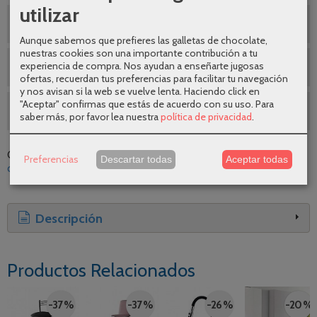
utilizar
¿Te ayudamos a elegir ?
Aunque sabemos que prefieres las galletas de chocolate,
nuestras cookies son una importante contribución a tu
experiencia de compra. Nos ayudan a enseñarte jugosas
¿Te ayudamos a elegir ?
ofertas, recuerdan tus preferencias para facilitar tu navegación
y nos avisan si la web se vuelve lenta. Haciendo click en
"Aceptar" confirmas que estás de acuerdo con su uso.
Para
SEGUNDAS REBAJAS AGOSTO
saber más, por favor lea nuestra
política de privacidad
.
Categoría:
Taburetes
|
Tags:
cocina
silla
diseno
calidad
Preferencias
Descartar todas
Aceptar todas
comodidad
moderno
esencial
mundo-mesa
|
Comentarios
Descripción
Productos Relacionados
-37 %
-37 %
-26 %
-20 %