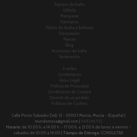
Espejos de baño
Grifería
Mamparas
Sanitarios
Platos de ducha y bañeras
Decoración
Marcas
Blog
Accesorios de baño
Iluminación
Ir arriba
Contáctanos
Aviso Legal
Política de Privacidad
Condiciones de Compra
Desistir de un pedido
Políticas de Cookies
Calle Pintor Salvador Dalí, 12 - 30007 Murcia, Murcia - (España) |
mundomesa@gmail.com |
968246705
Horario:
de 10:00 h. a 14:00 h. - 17:00 h. a 21:00 h.de lunes a viernes -
sabados de 10:00 a 14:00 |
Tiempo de Entrega:
CONSULTAR