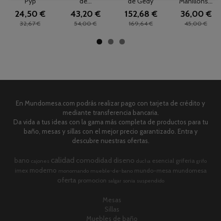
Pyp
de...
de Gedy
Manillons...
24,50 €
43,20 €
152,68 €
36,00 €
32,67 €
54,00 €
169,64 €
45,00 €
En Mundomesa.com podrás realizar pago con tarjeta de crédito y
mediante transferencia bancaria.
Da vida a tus ideas con la gama más completa de productos para tu
baño, mesas y sillas con el mejor precio garantizado. Entra y
descubre nuestras ofertas.
calidad
comodidad
diseno
bano
esencial
griferia
cajones
ducha
grifo
moderno
imex
mundo-mesa
mundomesa
monomando
mueble-de-bano
oferta
promocion
salgar
sonia
suspendido
Mesas
Sillas
Muebles de baño