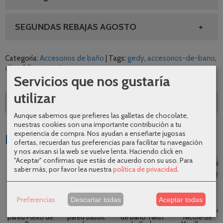
SEGUNDAS REBAJAS AGOSTO
Categoría:
Accesorios de baño
|
Tags:
gedy
accesorios-de-bano
altea
|
Comentarios
Servicios que nos gustaría
utilizar
Descripción
Aunque sabemos que prefieres las galletas de chocolate,
nuestras cookies son una importante contribución a tu
experiencia de compra. Nos ayudan a enseñarte jugosas
Productos Relacionados
ofertas, recuerdan tus preferencias para facilitar tu navegación
y nos avisan si la web se vuelve lenta. Haciendo click en
"Aceptar" confirmas que estás de acuerdo con su uso.
Para
-25 %
-20 %
-10 %
-20 %
saber más, por favor lea nuestra
política de privacidad
.
Preferencias
Descartar todas
Aceptar todas
Portavasos
Escobillero de
Complementos
Jabonera pared
pared Plexo de
pared Bassic
de baño Twist
Nicole de