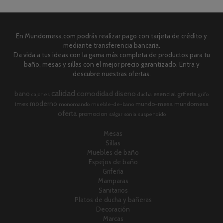
En Mundomesa.com podrás realizar pago con tarjeta de crédito y
mediante transferencia bancaria.
Da vida a tus ideas con la gama más completa de productos para tu
baño, mesas y sillas con el mejor precio garantizado. Entra y
descubre nuestras ofertas.
calidad
comodidad
diseno
bano
esencial
griferia
cajones
ducha
grifo
moderno
imex
mundo-mesa
mundomesa
monomando
mueble-de-bano
oferta
promocion
salgar
sonia
suspendido
Mesas
Sillas
Muebles de baño
Espejos de baño
Grifería
Mamparas
Sanitarios
Platos de ducha y bañeras
Decoración
Marcas