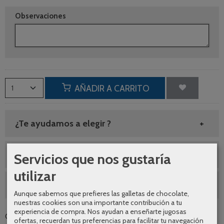
Observaciones
AÑADIR A CARRITO
¿Te ayudamos a elegir ?
Envíos gratuitos
Servicios que nos gustaría
utilizar
SEGUNDAS REBAJAS AGOSTO
Aunque sabemos que prefieres las galletas de chocolate,
nuestras cookies son una importante contribución a tu
experiencia de compra. Nos ayudan a enseñarte jugosas
Categoría:
Accesorios de baño
|
Tags:
|
Comentarios
ofertas, recuerdan tus preferencias para facilitar tu navegación