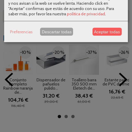
y nos avisan si la web se vuelve lenta. Haciendo click en
"Aceptar" confirmas que estás de acuerdo con su uso.
Para
saber más, por favor lea nuestra
política de privacidad
.
Descripción
Preferencias
Descartar todas
Aceptar todas
Productos Relacionados
-10 %
-20 %
-37 %
-26 %
Conjunto
Dispensador de
Toallero barra
Estante pared
completo
pañuelos
350 500 mm
de PVC de Imex
Rainbow naranja
pulido...
Eletech de...
16,76 €
de...
31,20 €
38,43 €
22,65 €
104,76 €
39,00 €
61,00 €
116,40 €