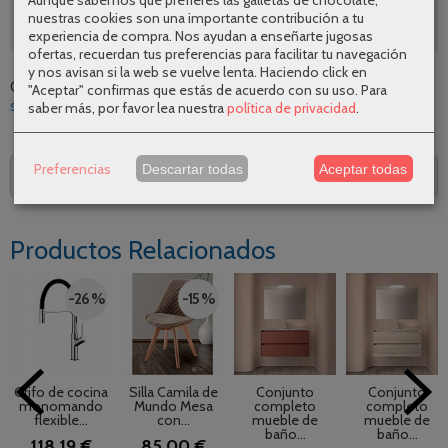
nuestras cookies son una importante contribución a tu
SEGUNDAS REBAJAS AGOSTO
experiencia de compra. Nos ayudan a enseñarte jugosas
ofertas, recuerdan tus preferencias para facilitar tu navegación
y nos avisan si la web se vuelve lenta. Haciendo click en
Categoría:
Sillones
|
Tags:
cancio
diseno
calidad
comodidad
"Aceptar" confirmas que estás de acuerdo con su uso.
Para
sillon-nuba
nuevo
|
Comentarios
saber más, por favor lea nuestra
política de privacidad
.
Preferencias
Descartar todas
Aceptar todas
Descripción
Productos Relacionados
-26 %
-15 %
Grifo de cocina
Silla Camila de
Conjunto
Conjunto
monomando
Mundo Mesa
completo
completo
flexible...
con...
mueble de
mueble de
baño...
baño...
118,19 €
85,00 €