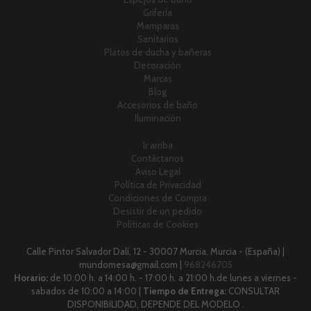
Grifería
Mamparas
Sanitarios
Platos de ducha y bañeras
Decoración
Marcas
Blog
Accesorios de baño
Iluminación
Ir arriba
Contáctanos
Aviso Legal
Política de Privacidad
Condiciones de Compra
Desistir de un pedido
Políticas de Cookies
Calle Pintor Salvador Dalí, 12 - 30007 Murcia, Murcia - (España) |
mundomesa@gmail.com |
968246705
Horario:
de 10:00 h. a 14:00 h. - 17:00 h. a 21:00 h.de lunes a viernes -
sabados de 10:00 a 14:00 |
Tiempo de Entrega:
CONSULTAR
DISPONIBILIDAD, DEPENDE DEL MODELO .