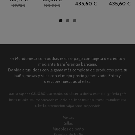
435,60 €
435,60 €
159,72 €
100,00 €
En Mundomesa.com podrás realizar pago con tarjeta de crédito y
mediante transferencia bancaria.
Da vida a tus ideas con la gama más completa de productos para tu
baño, mesas y sillas con el mejor precio garantizado. Entra y
descubre nuestras ofertas.
calidad
comodidad
diseno
bano
esencial
griferia
cajones
ducha
grifo
moderno
imex
mundo-mesa
mundomesa
monomando
mueble-de-bano
oferta
promocion
salgar
sonia
suspendido
Mesas
Sillas
Muebles de baño
Espejos de baño