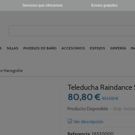
Servicios que ofrecemos
Envíos gratuitos
S
SILLAS
MUEBLES DE BAÑO
ACCESORIOS
ESPEJOS
GRIFERÍA
M
 de Hansgrohe
Teleducha Raindance S
80,80 €
101,00 €
Producto Disponible
-
(Imp. Inclu
Ver descripción
Referencia
:
26520000