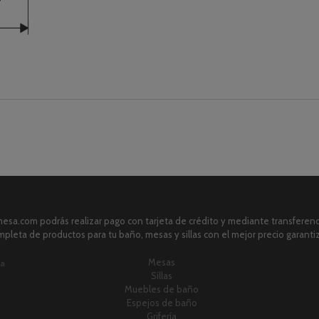
sa.com podrás realizar pago con tarjeta de crédito y mediante transferenci
pleta de productos para tu baño, mesas y sillas con el mejor precio garanti
Mesas
ia
Sillas
Muebles de baño
Espejos de baño
Grifería