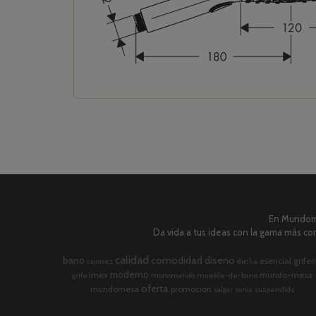
En Mundome
Da vida a tus ideas con la gama más com
calidad
comodidad
diseno
bano
esencial
grifer
cajones
ducha
moderno
imex
mundo-mesa
grifo
monomando
mueble-de-bano
oferta
mundomesa
promocion
salgar
sonia
suspendido