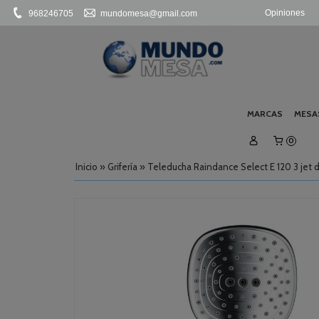
Opiniones
968246705
mundomesa@gmail.com
MARCAS
MESA
0
Inicio
»
Grifería
»
Teleducha Raindance Select E 120 3 jet