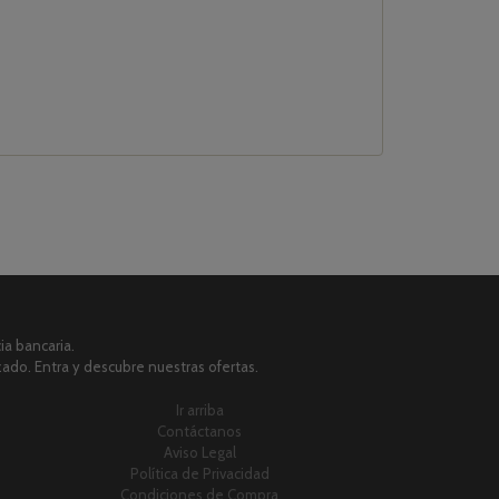
a bancaria.
zado. Entra y descubre nuestras ofertas.
Ir arriba
Contáctanos
Aviso Legal
Política de Privacidad
Condiciones de Compra