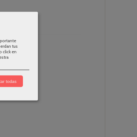
mportante
uerdan tus
o click en
estra
ar todas