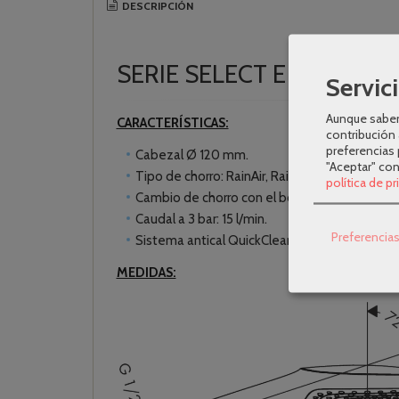
DESCRIPCIÓN
SERIE SELECT E
Servici
Aunque sabem
CARACTERÍSTICAS:
contribución 
preferencias 
Cabezal Ø 120 mm.
"Aceptar" co
Tipo de chorro: RainAir, Rain, Whirl.
política de p
Cambio de chorro con el botón Select.
Caudal a 3 bar: 15 l/min.
Preferencia
Sistema antical QuickClean.
MEDIDAS: