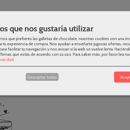
os que nos gustaría utilizar
os que prefieres las galletas de chocolate, nuestras cookies son una i
a tu experiencia de compra. Nos ayudan a enseñarte jugosas ofertas, rec
para facilitar tu navegación y nos avisan si la web se vuelve lenta. Haciend
nfirmas que estás de acuerdo con su uso.
Para saber más, por favor lea nu
rivacidad
.
s
Descartar todas
Acept