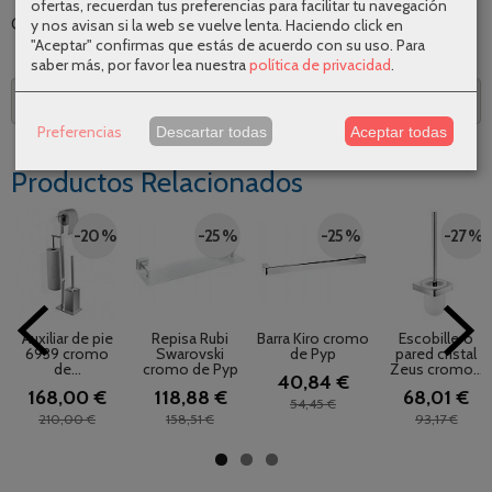
ofertas, recuerdan tus preferencias para facilitar tu navegación
Categoría:
Accesorios de baño
|
Tags:
|
Comentarios
y nos avisan si la web se vuelve lenta. Haciendo click en
"Aceptar" confirmas que estás de acuerdo con su uso.
Para
saber más, por favor lea nuestra
política de privacidad
.
Descripción
Preferencias
Descartar todas
Aceptar todas
Productos Relacionados
-20 %
-25 %
-25 %
-27 %
Auxiliar de pie
Repisa Rubi
Barra Kiro cromo
Escobillero
6939 cromo
Swarovski
de Pyp
pared cristal
de...
cromo de Pyp
Zeus cromo...
40,84 €
168,00 €
118,88 €
68,01 €
54,45 €
210,00 €
158,51 €
93,17 €