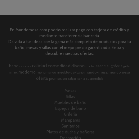
En Mundomesa.com podrás realizar pago con tarjeta de crédito y
mediante transferencia bancaria.
Da vida a tus ideas con la gama más completa de productos para tu
baño, mesas y sillas con el mejor precio garantizado. Entra y
descubre nuestras ofertas.
calidad
comodidad
diseno
bano
esencial
griferia
cajones
ducha
grifo
moderno
imex
mundo-mesa
mundomesa
monomando
mueble-de-bano
oferta
promocion
salgar
sonia
suspendido
Mesas
Sillas
Muebles de baño
Espejos de baño
Grifería
Mamparas
Sanitarios
Platos de ducha y bañeras
Decoración