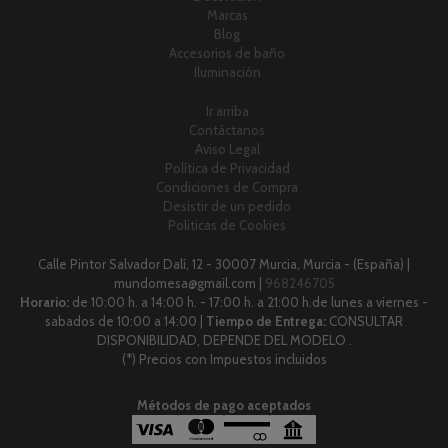
Marcas
Blog
Accesorios de baño
Iluminación
Ir arriba
Contáctanos
Aviso Legal
Política de Privacidad
Condiciones de Compra
Desistir de un pedido
Políticas de Cookies
Calle Pintor Salvador Dalí, 12 - 30007 Murcia, Murcia - (España) |
mundomesa@gmail.com |
968246705
Horario:
de 10:00 h. a 14:00 h. - 17:00 h. a 21:00 h.de lunes a viernes -
sabados de 10:00 a 14:00 |
Tiempo de Entrega:
CONSULTAR
DISPONIBILIDAD, DEPENDE DEL MODELO .
(*) Precios con Impuestos incluidos
Métodos de pago aceptados