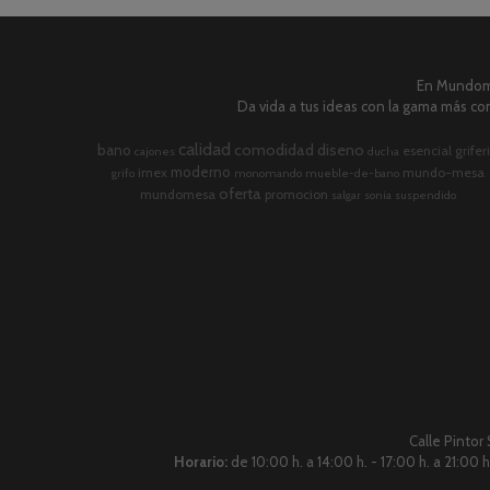
En Mundome
Da vida a tus ideas con la gama más com
calidad
comodidad
diseno
bano
esencial
grifer
cajones
ducha
moderno
imex
mundo-mesa
grifo
monomando
mueble-de-bano
oferta
mundomesa
promocion
salgar
sonia
suspendido
Calle Pintor
Horario:
de 10:00 h. a 14:00 h. - 17:00 h. a 21:00