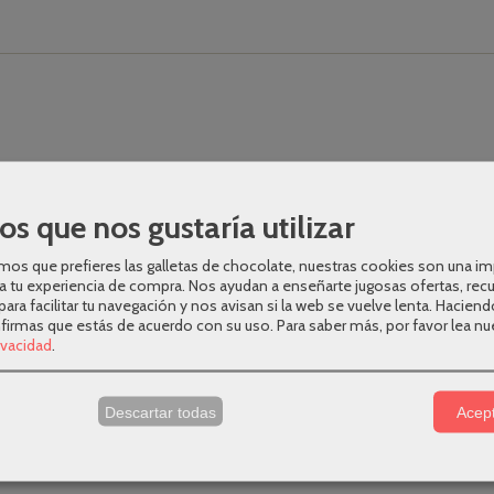
os que nos gustaría utilizar
os que prefieres las galletas de chocolate, nuestras cookies son una i
a tu experiencia de compra. Nos ayudan a enseñarte jugosas ofertas, rec
para facilitar tu navegación y nos avisan si la web se vuelve lenta. Haciend
nfirmas que estás de acuerdo con su uso.
Para saber más, por favor lea nu
rivacidad
.
o con agua, y secar con un paño seco.
s
Descartar todas
Acept