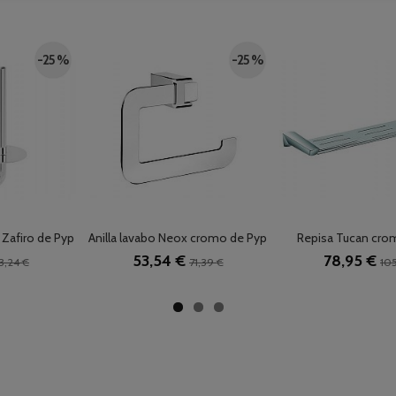
-25 %
-25 %
 Zafiro de Pyp
Anilla lavabo Neox cromo de Pyp
Repisa Tucan cro
53,54 €
78,95 €
3,24 €
71,39 €
105