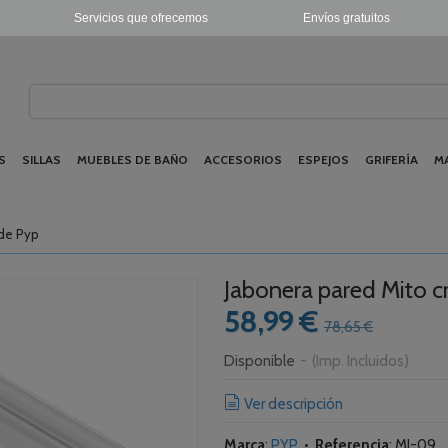
Servicios que ofrecemos
Envíos gratuitos
S
SILLAS
MUEBLES DE BAÑO
ACCESORIOS
ESPEJOS
GRIFERÍA
M
 de Pyp
Jabonera pared Mito 
58,99 €
78,65 €
Disponible
-
(Imp. Incluidos)
Ver descripción
Marca
:
PYP
•
Referencia
:
MI-09