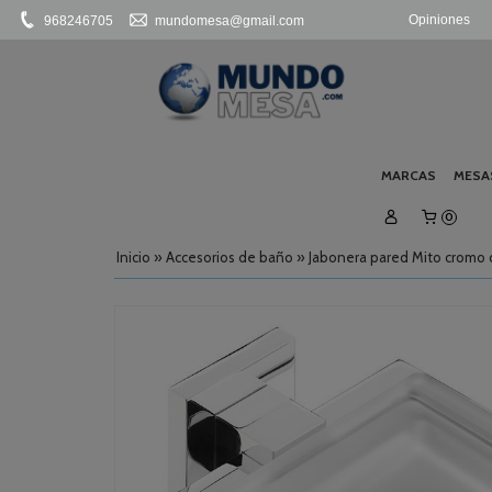
Opiniones
968246705
mundomesa@gmail.com
MARCAS
MESA
0
Inicio
»
Accesorios de baño
»
Jabonera pared Mito cromo