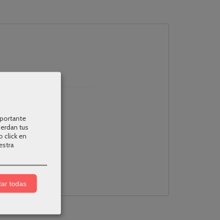
mportante
uerdan tus
o click en
estra
ar todas