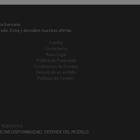
a bancaria.
zado. Entra y descubre nuestras ofertas.
Ir arriba
Contáctanos
Aviso Legal
Política de Privacidad
Condiciones de Compra
Desistir de un pedido
Políticas de Cookies
|
968246705
LTAR DISPONIBILIDAD, DEPENDE DEL MODELO .