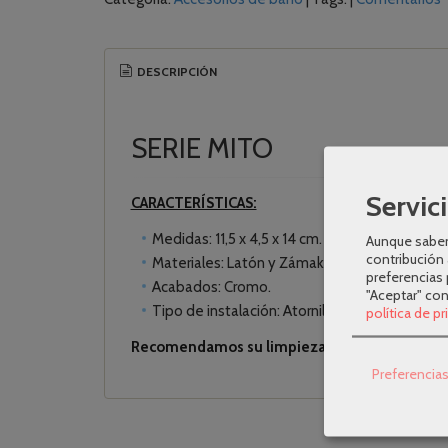
DESCRIPCIÓN
SERIE MITO
Servici
CARACTERÍSTICAS:
Medidas: 11,5 x 4,5 x 14 cm.
Aunque sabem
contribución 
Materiales: Latón y Zámak.
preferencias 
Acabados: Cromo.
"Aceptar" co
Tipo de instalación: Atornillado/Adhesivo.
política de p
Recomendamos su limpieza con un paño húmed
Preferencia