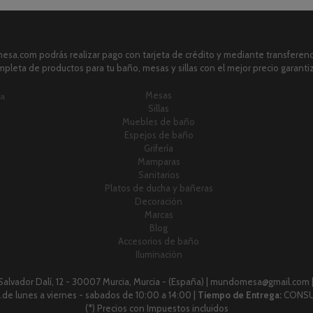
sa.com podrás realizar pago con tarjeta de crédito y mediante transferenci
pleta de productos para tu baño, mesas y sillas con el mejor precio garanti
Mesas
ia
Sillas
Muebles de baño
Espejos de baño
Grifería
Mamparas
Sanitarios
Platos de ducha y bañeras
Decoración
Marcas
Blog
Accesorios de baño
Iluminación
 Salvador Dalí, 12 - 30007 Murcia, Murcia - (España) | mundomesa@gmail.com 
 h.de lunes a viernes - sabados de 10:00 a 14:00 |
Tiempo de Entrega:
CONSU
(*) Precios con Impuestos incluidos