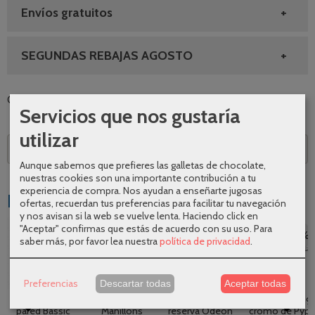
Envíos gratuitos
SEGUNDAS REBAJAS AGOSTO
Categoría:
Accesorios de baño
|
Tags:
|
Comentarios
Servicios que nos gustaría
utilizar
Descripción
Aunque sabemos que prefieres las galletas de chocolate,
nuestras cookies son una importante contribución a tu
experiencia de compra. Nos ayudan a enseñarte jugosas
Productos Relacionados
ofertas, recuerdan tus preferencias para facilitar tu navegación
y nos avisan si la web se vuelve lenta. Haciendo click en
"Aceptar" confirmas que estás de acuerdo con su uso.
Para
-20 %
-20 %
-25 %
-25 %
saber más, por favor lea nuestra
política de privacidad
.
Preferencias
Descartar todas
Aceptar todas
Escobillero de
Percha Luxor de
Portarrollos
Toallero AC-59
pared Bassic
Manillons
reserva Odeon
cromo de Pyp