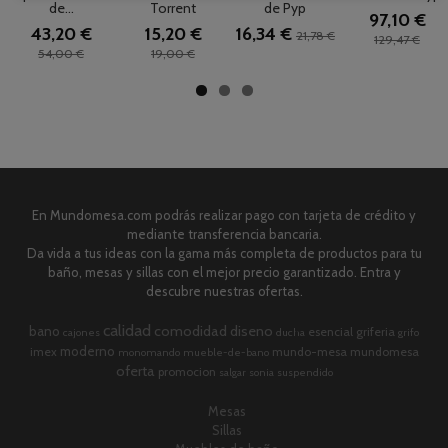
de...
Torrent
de Pyp
97,10 €
43,20 €
15,20 €
16,34 €
21,78 €
129,47 €
54,00 €
19,00 €
En Mundomesa.com podrás realizar pago con tarjeta de crédito y
mediante transferencia bancaria.
Da vida a tus ideas con la gama más completa de productos para tu
baño, mesas y sillas con el mejor precio garantizado. Entra y
descubre nuestras ofertas.
calidad
comodidad
diseno
bano
esencial
griferia
cajones
ducha
grifo
moderno
imex
mundo-mesa
mundomesa
monomando
mueble-de-bano
oferta
promocion
salgar
sonia
suspendido
Mesas
Sillas