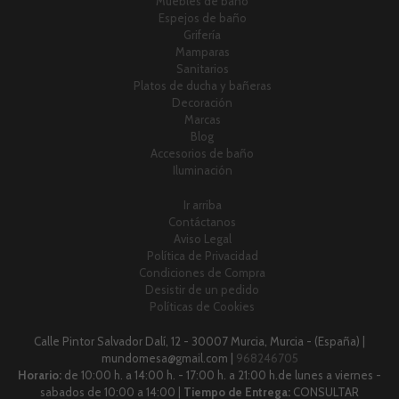
Muebles de baño
Espejos de baño
Grifería
Mamparas
Sanitarios
Platos de ducha y bañeras
Decoración
Marcas
Blog
Accesorios de baño
Iluminación
Ir arriba
Contáctanos
Aviso Legal
Política de Privacidad
Condiciones de Compra
Desistir de un pedido
Políticas de Cookies
Calle Pintor Salvador Dalí, 12 - 30007 Murcia, Murcia - (España) |
mundomesa@gmail.com |
968246705
Horario:
de 10:00 h. a 14:00 h. - 17:00 h. a 21:00 h.de lunes a viernes -
sabados de 10:00 a 14:00 |
Tiempo de Entrega:
CONSULTAR