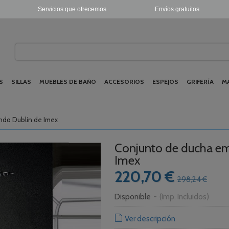
Servicios que ofrecemos
Envíos gratuitos
S
SILLAS
MUEBLES DE BAÑO
ACCESORIOS
ESPEJOS
GRIFERÍA
M
do Dublin de Imex
Conjunto de ducha e
Imex
220,70 €
298,24 €
Disponible
-
(Imp. Incluidos)
Ver descripción