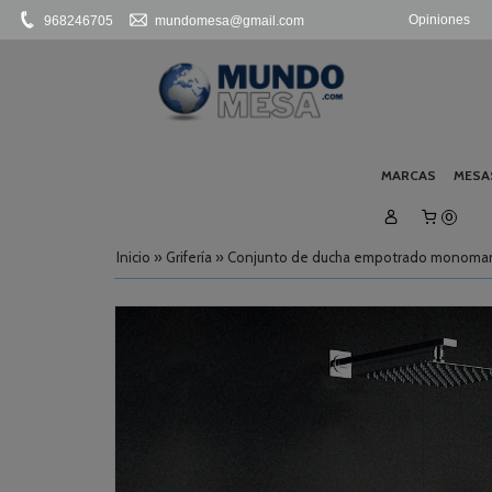
Opiniones
968246705
mundomesa@gmail.com
MARCAS
MESA
0
Inicio
»
Grifería
»
Conjunto de ducha empotrado monoman