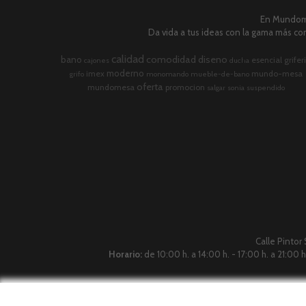
En Mundome
Da vida a tus ideas con la gama más com
calidad
comodidad
diseno
bano
esencial
grifer
cajones
ducha
moderno
imex
mundo-mesa
grifo
monomando
mueble-de-bano
oferta
mundomesa
promocion
salgar
sonia
suspendido
Calle Pintor
Horario:
de 10:00 h. a 14:00 h. - 17:00 h. a 21:00