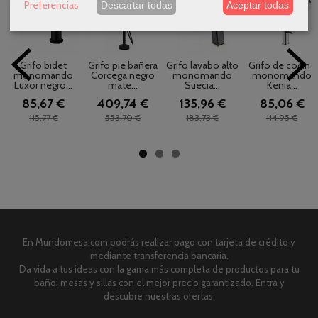
Preferencias
Descartar todas
Aceptar todas
Grifo bidet
Grifo pie bañera
Grifo lavabo alto
Grifo de cocina
monomando
Corcega negro
monomando
monomando
Luxor negro...
mate...
Suecia...
Kenia...
85,67 €
409,74 €
135,96 €
85,06 €
115,77 €
553,70 €
183,73 €
114,95 €
En Mundomesa.com podrás realizar pago con tarjeta de crédito y
mediante transferencia bancaria.
Da vida a tus ideas con la gama más completa de productos para tu
baño, mesas y sillas con el mejor precio garantizado. Entra y
descubre nuestras ofertas.