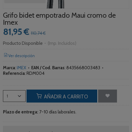
Grifo bidet empotrado Maui cromo de
Imex
81,95 €
110,74 €
Producto Disponible
-
(Imp. Incluidos)
Ver descripción
Marca
:
IMEX
•
EAN / Cod. Barras
:
8435668003483
•
Referencia
:
RDM004
AÑADIR A CARRITO
Plazo de entrega:
7-10 días laborales.