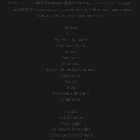
calidad
comodidad
diseno
bano
esencial
griferia
cajones
ducha
grifo
moderno
imex
mundo-mesa
mundomesa
monomando
mueble-de-bano
oferta
promocion
salgar
sonia
suspendido
Mesas
Sillas
Muebles de baño
Espejos de baño
Grifería
Mamparas
Sanitarios
Platos de ducha y bañeras
Decoración
Marcas
Blog
Accesorios de baño
Iluminación
Ir arriba
Contáctanos
Aviso Legal
Política de Privacidad
Condiciones de Compra