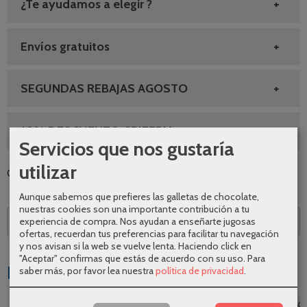
¿Te ayudamos a elegir ?
Envíos gratuitos
SEGUNDAS REBAJAS AGOSTO
10% DESCUENTO GRIFERIA
Servicios que nos gustaría
utilizar
Categoría:
Grifos de bidet
|
Tags:
|
Comentarios
Aunque sabemos que prefieres las galletas de chocolate,
nuestras cookies son una importante contribución a tu
experiencia de compra. Nos ayudan a enseñarte jugosas
Descripción
ofertas, recuerdan tus preferencias para facilitar tu navegación
y nos avisan si la web se vuelve lenta. Haciendo click en
"Aceptar" confirmas que estás de acuerdo con su uso.
Para
Productos Relacionados
saber más, por favor lea nuestra
política de privacidad
.
-26 %
-26 %
-26 %
-26 %