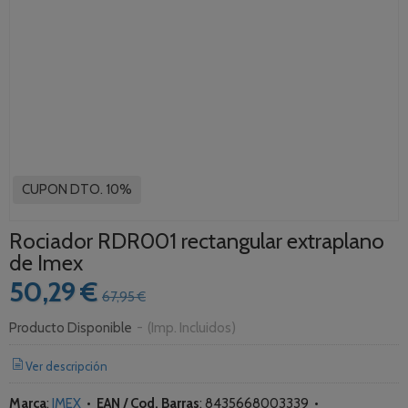
CUPON DTO. 10%
Rociador RDR001 rectangular extraplano
de Imex
50,29 €
67,95 €
Producto Disponible
-
(Imp. Incluidos)
Ver descripción
Marca
:
IMEX
•
EAN / Cod. Barras
:
8435668003339
•