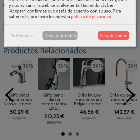
y nos avisan si la web se vuelve lenta. Haciendo click en
Categoría:
Rociadores
|
Tags:
|
Comentarios
"Aceptar" confirmas que estás de acuerdo con su uso.
Para
saber más, por favor lea nuestra
política de privacidad
.
Descripción
Preferencias
Descartar todas
Aceptar todas
Productos Relacionados
-26 %
-26 %
-26 %
-26 %
Grifo bidet
Grifo baño-
Grifo lavabo
Grifo de cocina
monomando
ducha
monomando
monomando
Nassau cromo...
termostatico
Belgica cromo...
extraible...
Line...
50,29 €
46,56 €
142,37 €
213,25 €
67,95 €
62,92 €
192,39 €
288,17 €