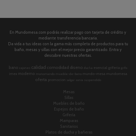
En Mundomesa.com podrás realizar pago con tarjeta de crédito y
mediante transferencia bancaria.
Da vida a tus ideas con la gama más completa de productos para tu
baño, mesas y sillas con el mejor precio garantizado. Entra y
descubre nuestras ofertas.
calidad
comodidad
diseno
bano
esencial
griferia
cajones
ducha
grifo
moderno
imex
mundo-mesa
mundomesa
monomando
mueble-de-bano
oferta
promocion
salgar
sonia
suspendido
Mesas
Sillas
Muebles de baño
Espejos de baño
Grifería
Mamparas
Sanitarios
Platos de ducha y bañeras