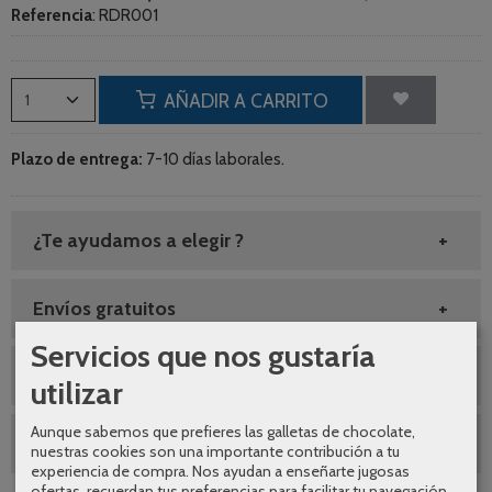
Referencia
:
RDR001
AÑADIR A CARRITO
Plazo de entrega:
7-10 días laborales.
¿Te ayudamos a elegir ?
Envíos gratuitos
Servicios que nos gustaría
SEGUNDAS REBAJAS AGOSTO
utilizar
Aunque sabemos que prefieres las galletas de chocolate,
10% DESCUENTO GRIFERIA
nuestras cookies son una importante contribución a tu
experiencia de compra. Nos ayudan a enseñarte jugosas
ofertas, recuerdan tus preferencias para facilitar tu navegación