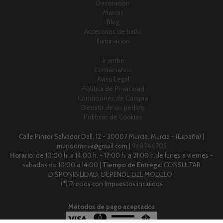
Decoración
Marcas
Blog
Accesorios de baño
Iluminación
Ir arriba
Contáctanos
Aviso Legal
Política de Privacidad
Condiciones de Compra
Desistir de un pedido
Políticas de Cookies
Calle Pintor Salvador Dalí, 12 - 30007 Murcia, Murcia - (España) |
mundomesa@gmail.com |
968246705
Horario:
de 10:00 h. a 14:00 h. - 17:00 h. a 21:00 h.de lunes a viernes -
sabados de 10:00 a 14:00 |
Tiempo de Entrega:
CONSULTAR
DISPONIBILIDAD, DEPENDE DEL MODELO .
(*) Precios con Impuestos incluidos
Métodos de pago aceptados