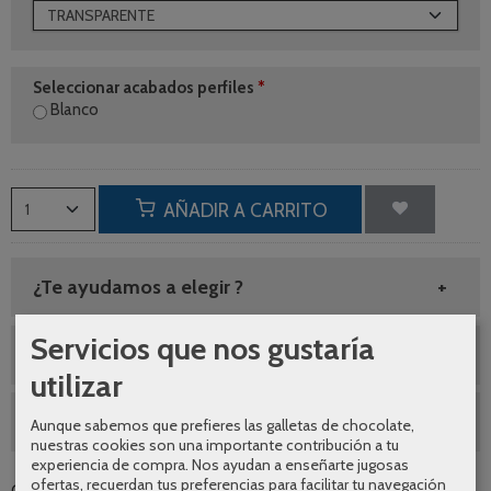
Seleccionar acabados perfiles
*
Blanco
AÑADIR A CARRITO
¿Te ayudamos a elegir ?
Servicios que nos gustaría
Envíos gratuitos
utilizar
SEGUNDAS REBAJAS AGOSTO
Aunque sabemos que prefieres las galletas de chocolate,
nuestras cookies son una importante contribución a tu
experiencia de compra. Nos ayudan a enseñarte jugosas
ofertas, recuerdan tus preferencias para facilitar tu navegación
Categoría:
Frontales de ducha
|
Tags:
|
Comentarios