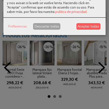
y nos avisan si la web se vuelve lenta. Haciendo click en
"Aceptar" confirmas que estás de acuerdo con su uso.
Para
saber más, por favor lea nuestra
política de privacidad
.
Descripción
Preferencias
Descartar todas
Aceptar todas
Productos Relacionados
-26 %
-26 %
-26 %
-15 %
Frontal Serie
Mampara fijo
Mampara frontal
Mampara hoja
400 1 hoja
lateral Volare
Diana 2 hojas...
abatible Hada
corredera +...
plata...
Plus para...
329,30 €
298,22 €
208,68 €
343,52 €
445,00 €
403,00 €
282,00 €
404,14 €