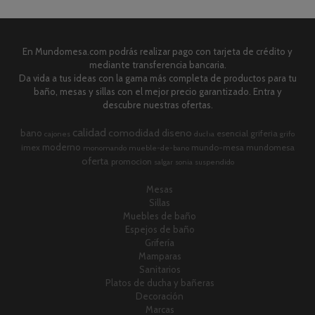
En Mundomesa.com podrás realizar pago con tarjeta de crédito y
mediante transferencia bancaria.
Da vida a tus ideas con la gama más completa de productos para tu
baño, mesas y sillas con el mejor precio garantizado. Entra y
descubre nuestras ofertas.
calidad
comodidad
diseno
bano
esencial
griferia
cajones
ducha
grifo
moderno
imex
mundo-mesa
mundomesa
monomando
mueble-de-bano
oferta
promocion
salgar
sonia
suspendido
Mesas
Sillas
Muebles de baño
Espejos de baño
Grifería
Mamparas
Sanitarios
Platos de ducha y bañeras
Decoración
Marcas