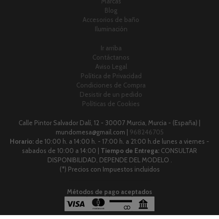
Marcas
Blog
Accesorios de baño
Iluminación
Ir arriba
Contáctanos
Aviso Legal
Política de Privacidad
Condiciones de Compra
Desistir de un pedido
Políticas de Cookies
Calle Pintor Salvador Dalí, 12 - 30007 Murcia, Murcia - (España) |
mundomesa@gmail.com |
968246705
Horario:
de 10:00 h. a 14:00 h. - 17:00 h. a 21:00 h.de lunes a viernes -
sabados de 10:00 a 14:00 |
Tiempo de Entrega:
CONSULTAR
DISPONIBILIDAD, DEPENDE DEL MODELO .
(*) Precios con Impuestos incluidos
Métodos de pago aceptados