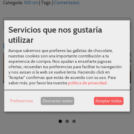
Categoría:
100 cm
|
Tags:
|
Comentarios
Descripción
Servicios que nos gustaría
utilizar
Productos Relacionados
Aunque sabemos que prefieres las galletas de chocolate,
nuestras cookies son una importante contribución a tu
-21 %
-21 %
-22 %
experiencia de compra. Nos ayudan a enseñarte jugosas
ofertas, recuerdan tus preferencias para facilitar tu navegación
y nos avisan si la web se vuelve lenta. Haciendo click en
"Aceptar" confirmas que estás de acuerdo con su uso.
Para
saber más, por favor lea nuestra
política de privacidad
.
Conjunto
Mueble de baño
Mueble de baño
Mueble de baño
completo
Born
Bequia
Bequia Plus...
mueble de
suspendido 2...
suspendido 2...
395,46 €
Preferencias
baño...
Descartar todas
Aceptar todas
267,02 €
237,79 €
507,00 €
435,60 €
338,00 €
301,00 €