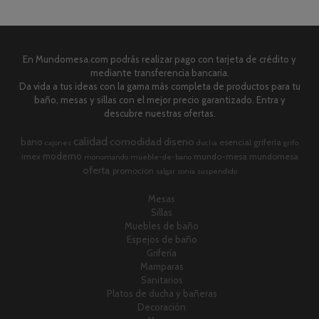
En Mundomesa.com podrás realizar pago con tarjeta de crédito y
mediante transferencia bancaria.
Da vida a tus ideas con la gama más completa de productos para tu
baño, mesas y sillas con el mejor precio garantizado. Entra y
descubre nuestras ofertas.
calidad
comodidad
diseno
bano
esencial
griferia
cajones
ducha
grifo
moderno
imex
mundo-mesa
mundomesa
monomando
mueble-de-bano
oferta
promocion
salgar
sonia
suspendido
Mesas
Sillas
Muebles de baño
Espejos de baño
Grifería
Mamparas
Sanitarios
Platos de ducha y bañeras
Decoración