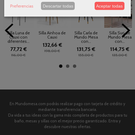
-33 %
-33 %
-15 %
-15 %
Preferencias
Descartar todas
Aceptar todas
Silla Luna de
Silla Ainhoa de
Silla Carla de
Silla Suri de
Cauxi con
Cauxi
Mundo Mesa
Mundo Mesa
diferentes...
con...
con...
132,66 €
77,72 €
131,75 €
114,75 €
198,00 €
116,00 €
155,00 €
135,00 €
En Mundomesa.com podrás realizar pago con tarjeta de crédito y
mediante transferencia bancaria.
Da vida a tus ideas con la gama más completa de productos para tu
baño, mesas y sillas con el mejor precio garantizado. Entra y
descubre nuestras ofertas.