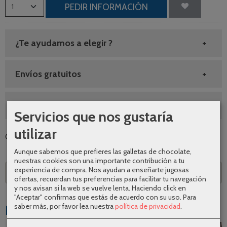
PEDIR INFORMACIÓN
¿Te ayudamos a elegir ?
Envíos gratuitos
SEGUNDAS REBAJAS AGOSTO
Servicios que nos gustaría
utilizar
Categoría:
Sillas
|
Tags:
|
Comentarios
Aunque sabemos que prefieres las galletas de chocolate,
nuestras cookies son una importante contribución a tu
experiencia de compra. Nos ayudan a enseñarte jugosas
Descripción
ofertas, recuerdan tus preferencias para facilitar tu navegación
y nos avisan si la web se vuelve lenta. Haciendo click en
"Aceptar" confirmas que estás de acuerdo con su uso.
Para
saber más, por favor lea nuestra
política de privacidad
.
Productos Relacionados