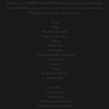
calidad
comodidad
diseno
bano
esencial
griferia
cajones
ducha
grifo
moderno
imex
mundo-mesa
mundomesa
monomando
mueble-de-bano
oferta
promocion
salgar
sonia
suspendido
Mesas
Sillas
Muebles de baño
Espejos de baño
Grifería
Mamparas
Sanitarios
Platos de ducha y bañeras
Decoración
Marcas
Blog
Accesorios de baño
Iluminación
Ir arriba
Contáctanos
Aviso Legal
Política de Privacidad
Condiciones de Compra