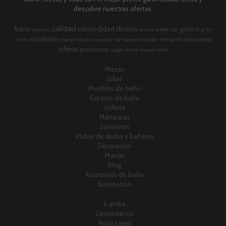
descubre nuestras ofertas.
calidad
comodidad
diseno
bano
esencial
griferia
cajones
ducha
grifo
moderno
imex
mundo-mesa
mundomesa
monomando
mueble-de-bano
oferta
promocion
salgar
sonia
suspendido
Mesas
Sillas
Muebles de baño
Espejos de baño
Grifería
Mamparas
Sanitarios
Platos de ducha y bañeras
Decoración
Marcas
Blog
Accesorios de baño
Iluminación
Ir arriba
Contáctanos
Aviso Legal