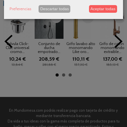
Productos Relacionados
Preferencias
Descartar todas
Aceptar todas
-26 %
-26 %
-30 %
-26 %
Valvula Click-
Conjunto de
Grifo lavabo alto
Grifo de cocina
Clac universal
ducha
monomando
monomando
cromo...
empotrado...
Like oro...
extraible...
10,24 €
208,59 €
110,11 €
137,00 €
13,84 €
281,88 €
157,30 €
185,13 €
En Mundomesa.com podrás realizar pago con tarjeta de crédito y
mediante transferencia bancaria.
Da vida a tus ideas con la gama más completa de productos para tu
baño, mesas y sillas con el mejor precio garantizado. Entra y