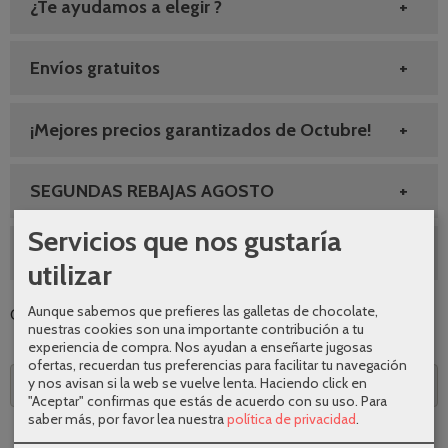
¿Te ayudamos a elegir ?
Envíos gratuitos
¡Mejores precios garantizados de Octubre!
SEGUNDAS REBAJAS AGOSTO
Servicios que nos gustaría
10% DESCUENTO GRIFERIA
utilizar
Aunque sabemos que prefieres las galletas de chocolate,
Categoría:
Grifería
|
Tags:
|
Comentarios
nuestras cookies son una importante contribución a tu
experiencia de compra. Nos ayudan a enseñarte jugosas
ofertas, recuerdan tus preferencias para facilitar tu navegación
y nos avisan si la web se vuelve lenta. Haciendo click en
Descripción
"Aceptar" confirmas que estás de acuerdo con su uso.
Para
saber más, por favor lea nuestra
política de privacidad
.