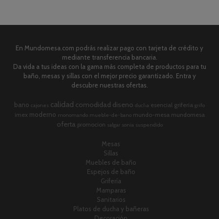
En Mundomesa.com podrás realizar pago con tarjeta de crédito y
mediante transferencia bancaria.
Da vida a tus ideas con la gama más completa de productos para tu
baño, mesas y sillas con el mejor precio garantizado. Entra y
descubre nuestras ofertas.
calidad
comodidad
diseno
bano
esencial
griferia
cajones
ducha
grifo
moderno
imex
mundo-mesa
mundomesa
monomando
mueble-de-bano
oferta
promocion
salgar
sonia
suspendido
Mesas
Sillas
Muebles de baño
Espejos de baño
Grifería
Mamparas
Sanitarios
Platos de ducha y bañeras
Decoración