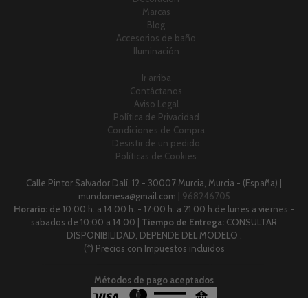
Marcas
Blog
Accesorios de baño
Iluminación
Ir arriba
Contáctanos
Aviso Legal
Política de Privacidad
Condiciones de Compra
Desistir de un pedido
Políticas de Cookies
Calle Pintor Salvador Dalí, 12 - 30007 Murcia, Murcia - (España) |
mundomesa@gmail.com |
968246705
Horario:
de 10:00 h. a 14:00 h. - 17:00 h. a 21:00 h.de lunes a viernes -
sabados de 10:00 a 14:00 |
Tiempo de Entrega:
CONSULTAR
DISPONIBILIDAD, DEPENDE DEL MODELO .
(*) Precios con Impuestos incluidos
Métodos de pago aceptados