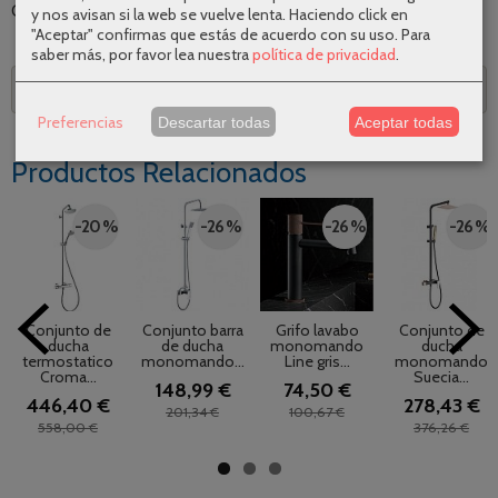
Categoría:
Grifería
|
Tags:
|
Comentarios
y nos avisan si la web se vuelve lenta. Haciendo click en
"Aceptar" confirmas que estás de acuerdo con su uso.
Para
saber más, por favor lea nuestra
política de privacidad
.
Descripción
Preferencias
Descartar todas
Aceptar todas
Productos Relacionados
-20 %
-26 %
-26 %
-26 %
Conjunto de
Conjunto barra
Grifo lavabo
Conjunto de
ducha
de ducha
monomando
ducha
termostatico
monomando...
Line gris...
monomando
Croma...
Suecia...
148,99 €
74,50 €
446,40 €
278,43 €
201,34 €
100,67 €
558,00 €
376,26 €