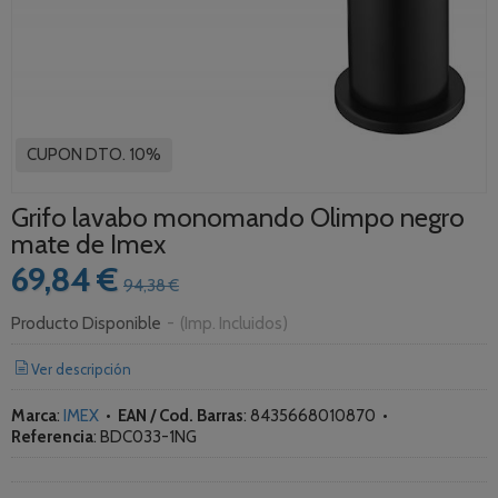
CUPON DTO. 10%
Grifo lavabo monomando Olimpo negro
mate de Imex
69,84 €
94,38 €
Producto Disponible
-
(Imp. Incluidos)
Ver descripción
Marca
:
IMEX
•
EAN / Cod. Barras
:
8435668010870
•
Referencia
:
BDC033-1NG