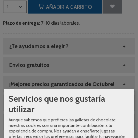
AÑADIR A CARRITO
Plazo de entrega:
7-10 días laborales.
¿Te ayudamos a elegir ?
Envíos gratuitos
¡Mejores precios garantizados de Octubre!
Servicios que nos gustaría
SEGUNDAS REBAJAS AGOSTO
utilizar
Aunque sabemos que prefieres las galletas de chocolate,
10% DESCUENTO GRIFERIA
nuestras cookies son una importante contribución a tu
experiencia de compra. Nos ayudan a enseñarte jugosas
ofertas, recuerdan tus preferencias para facilitar tu navegación