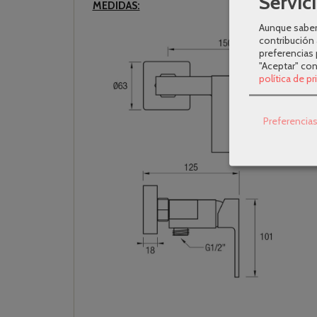
Servici
MEDIDAS:
Aunque sabem
contribución 
preferencias 
"Aceptar" co
política de p
Preferencia