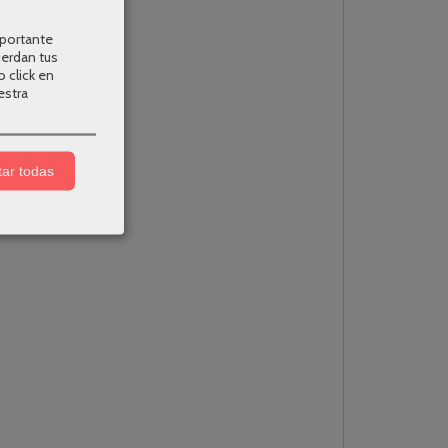
mportante
uerdan tus
o click en
estra
ar todas