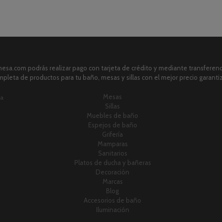
sa.com podrás realizar pago con tarjeta de crédito y mediante transferenci
pleta de productos para tu baño, mesas y sillas con el mejor precio garanti
Mesas
ia
Sillas
Muebles de baño
Espejos de baño
Grifería
Mamparas
Sanitarios
Platos de ducha y bañeras
Decoración
Marcas
Blog
Accesorios de baño
Iluminación