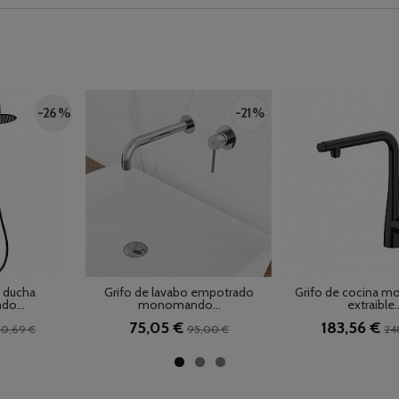
-26 %
-21 %
 ducha
Grifo de lavabo empotrado
Grifo de cocina 
o...
monomando...
extraible..
75,05 €
183,56 €
0,69 €
95,00 €
24