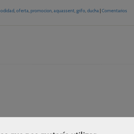
odidad
oferta
promocion
aquassent
grifo
ducha
|
Comentarios