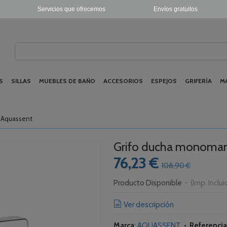
Servicios que ofrecemos
Envíos gratuitos
S
SILLAS
MUEBLES DE BAÑO
ACCESORIOS
ESPEJOS
GRIFERÍA
M
 Aquassent
Grifo ducha monoman
76,23 €
108,90 €
Producto Disponible
-
(Imp. Inclu
Ver descripción
Marca
:
AQUASSENT
•
Referencia