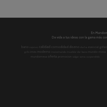
En Mundome
Da vida a tus ideas con la gama más com
calidad
comodidad
diseno
bano
esencial
grifer
cajones
ducha
moderno
imex
mundo-mesa
grifo
monomando
mueble-de-bano
oferta
mundomesa
promocion
salgar
sonia
suspendido