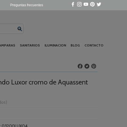
Preguntas frecuentes
AMPARAS
SANITARIOS
ILUMINACION
BLOG
CONTACTO
do Luxor cromo de Aquassent
idos)
:
03200LUX04