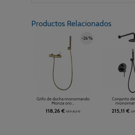
Productos Relacionados
-26 %
Grifo de ducha monomando
Conjunto de
Monza oro...
monomand
118,26 €
215,11 €
159,82 €
29