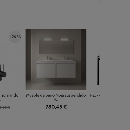
-26 %
monomando
Mueble de baño Noja suspendido
Pack 4 sillas tapizadas 
.
4...
526,40 €
658
780,45 €
8,05 €