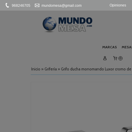
Opiniones
968246705
mundomesa@gmail.com
MARCAS
MESA
0
Inicio
»
Grifería
»
Grifo ducha monomando Luxor cromo de