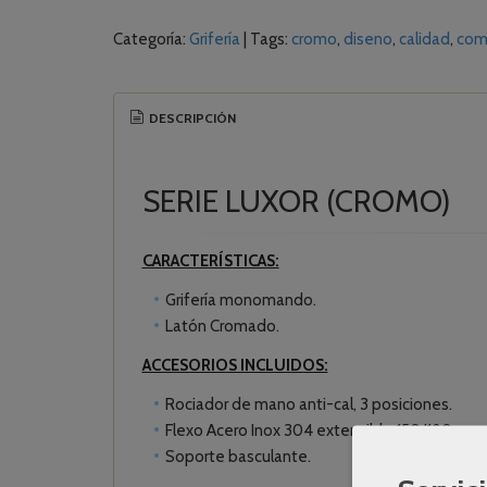
Categoría:
Grifería
|
Tags:
cromo
diseno
calidad
com
DESCRIPCIÓN
SERIE LUXOR (CROMO)
CARACTERÍSTICAS:
Grifería monomando.
Latón Cromado.
ACCESORIOS INCLUIDOS:
Rociador de mano anti-cal, 3 posiciones.
Flexo Acero Inox 304 extensible 150/180 cm.
Soporte basculante.