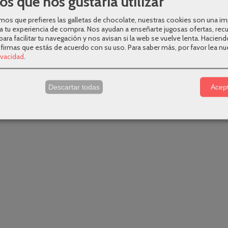
os que nos gustaría utilizar
os que prefieres las galletas de chocolate, nuestras cookies son una i
a tu experiencia de compra. Nos ayudan a enseñarte jugosas ofertas, rec
para facilitar tu navegación y nos avisan si la web se vuelve lenta. Haciend
nfirmas que estás de acuerdo con su uso.
Para saber más, por favor lea nu
rivacidad
.
s
Descartar todas
Acept