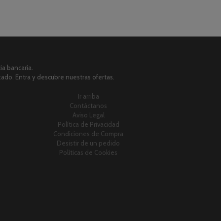
a bancaria.
zado. Entra y descubre nuestras ofertas.
Ir arriba
Contáctanos
Aviso Legal
Política de Privacidad
Condiciones de Compra
Desistir de un pedido
Políticas de Cookies