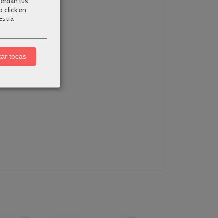
uerdan tus
o click en
estra
ar todas