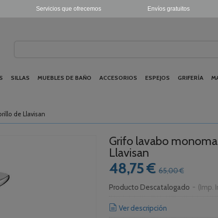
Servicios que ofrecemos
Envíos gratuitos
S
SILLAS
MUEBLES DE BAÑO
ACCESORIOS
ESPEJOS
GRIFERÍA
M
illo de Llavisan
Grifo lavabo monoman
Llavisan
48,75 €
65,00 €
Producto Descatalogado
-
(Imp. 
Ver descripción