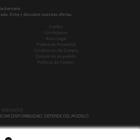
a bancaria.
zado. Entra y descubre nuestras ofertas.
Ir arriba
Contáctanos
Aviso Legal
Política de Privacidad
Condiciones de Compra
Desistir de un pedido
Políticas de Cookies
|
968246705
LTAR DISPONIBILIDAD, DEPENDE DEL MODELO .