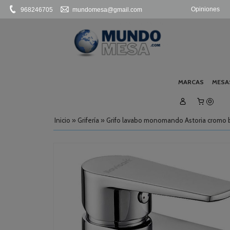
Opiniones
968246705
mundomesa@gmail.com
MARCAS
MESA
0
Inicio
»
Grifería
»
Grifo lavabo monomando Astoria cromo br