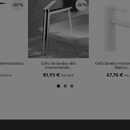
-30 %
-26 %
 termostatico
Grifo de lavabo alto
Grifo lavabo mono
.
monomando...
blanco...
81,95 €
67,76 €
75,10 €
110,74 €
96