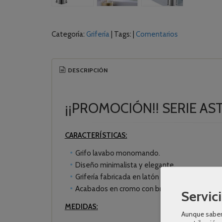
Categoría:
Grifería
|
Tags:
|
Comentarios
DESCRIPCIÓN
¡¡PROMOCIÓN!! SERIE AS
CARACTERÍSTICAS:
Grifo lavabo monomando.
Diseño minimalista y elegante.
Grifería fabricada en latón de alta calidad.
Acabados en cromo con brillo.
Servici
MEDIDAS:
Aunque sabem