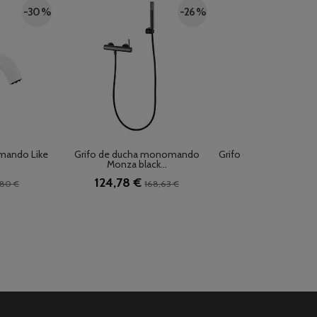
-30 %
-26 %
mando Like
Grifo de ducha monomando
Grifo de ducha mono
Monza black...
de...
124,78 €
216,00 €
,80 €
168,63 €
288