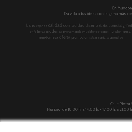
En Mundome
Da vida a tus ideas con la gama más com
calidad
comodidad
diseno
bano
esencial
grifer
cajones
ducha
moderno
imex
mundo-mesa
grifo
monomando
mueble-de-bano
oferta
mundomesa
promocion
salgar
sonia
suspendido
Calle Pintor
Horario:
de 10:00 h. a 14:00 h. - 17:00 h. a 21:00