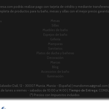
sa.com podrás realizar pago con tarjeta de crédito y mediante transferenci
pleta de productos para tu baño, mesas y sillas con el mejor precio garanti
Mesas
ia
Sillas
Muebles de baño
Espejos de baño
Grifería
Mamparas
Sanitarios
Platos de ducha y bañeras
Decoración
Marcas
Blog
Accesorios de baño
Iluminación
 Salvador Dalí, 12 - 30007 Murcia, Murcia - (España) | mundomesa@gmail.com 
 h.de lunes a viernes - sabados de 10:00 a 14:00 |
Tiempo de Entrega:
CONSU
(*) Precios con Impuestos incluidos
Métodos de pago aceptados