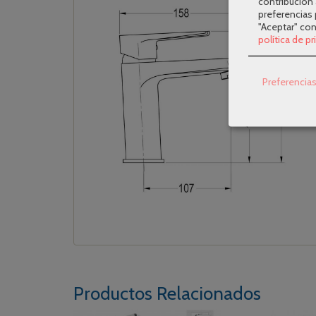
contribución 
preferencias 
"Aceptar" co
política de p
Preferencia
Productos Relacionados