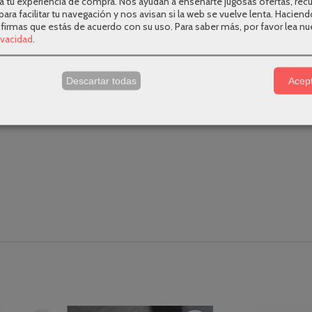
a tu experiencia de compra. Nos ayudan a enseñarte jugosas ofertas, rec
para facilitar tu navegación y nos avisan si la web se vuelve lenta. Haciend
nfirmas que estás de acuerdo con su uso.
Para saber más, por favor lea nu
rivacidad
.
s
Descartar todas
Acept