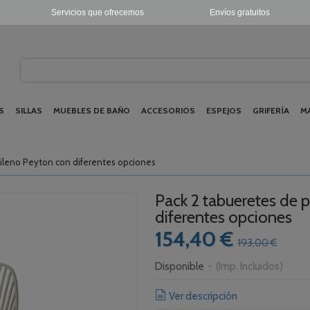
Servicios que ofrecemos
Envíos gratuitos
S
SILLAS
MUEBLES DE BAÑO
ACCESORIOS
ESPEJOS
GRIFERÍA
M
pileno Peyton con diferentes opciones
Pack 2 tabueretes de 
diferentes opciones
154,40 €
193,00 €
Disponible
-
(Imp. Incluidos)
Ver descripción