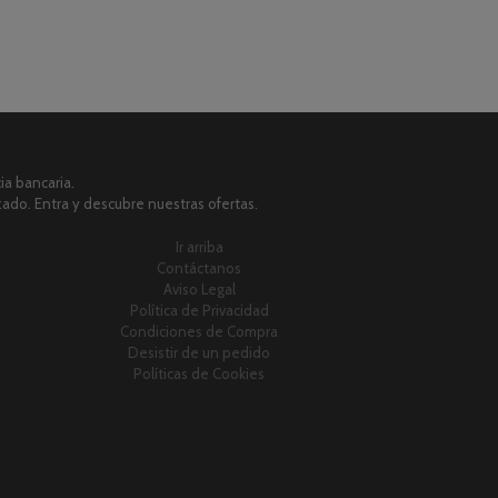
a bancaria.
zado. Entra y descubre nuestras ofertas.
Ir arriba
Contáctanos
Aviso Legal
Política de Privacidad
Condiciones de Compra
Desistir de un pedido
Políticas de Cookies