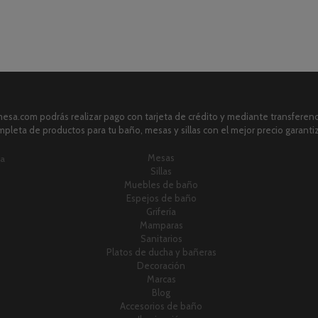
sa.com podrás realizar pago con tarjeta de crédito y mediante transferenci
pleta de productos para tu baño, mesas y sillas con el mejor precio garanti
Mesas
ia
Sillas
Muebles de baño
Espejos de baño
Grifería
Mamparas
Sanitarios
Platos de ducha y bañeras
Decoración
Marcas
Blog
Accesorios de baño