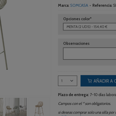
Marca
:
SOMCASA
•
Referencia
:
S
Opciones color*
Observaciones
AÑADIR A 
P
lazo de entrega:
7-10 días labora
Campos con el * son obligatorios.
si deseas comprar solo una silla po