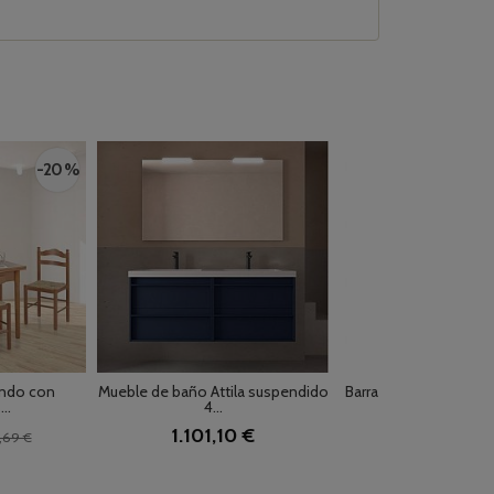
-20 %
undo con
Mueble de baño Attila suspendido
Barra de ducha mon
..
4...
rosa...
1.101,10 €
284,02 €
,69 €
383