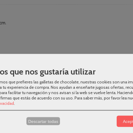
cm.
aburete por separado, consúltalo mediante
nuestro correo, teléfon
os que nos gustaría utilizar
os que prefieres las galletas de chocolate, nuestras cookies son una i
a tu experiencia de compra. Nos ayudan a enseñarte jugosas ofertas, rec
para facilitar tu navegación y nos avisan si la web se vuelve lenta. Haciend
nfirmas que estás de acuerdo con su uso.
Para saber más, por favor lea nu
rivacidad
.
s
Descartar todas
Acept