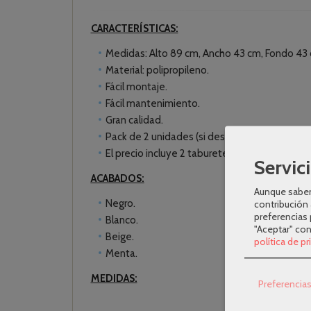
CARACTERÍSTICAS:
Medidas: Alto 89 cm, Ancho 43 cm, Fondo 43 
Material: polipropileno.
Fácil montaje.
Fácil mantenimiento.
Gran calidad.
Pack de 2 unidades (si deseas comprar una t
El precio incluye 2 taburetes.
Servici
ACABADOS:
Aunque sabem
Negro.
contribución 
preferencias 
Blanco.
"Aceptar" co
Beige.
política de p
Menta.
MEDIDAS:
Preferencia