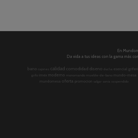
En Mundome
Da vida a tus ideas con la gama más com
calidad
comodidad
diseno
bano
esencial
grifer
cajones
ducha
moderno
imex
mundo-mesa
grifo
monomando
mueble-de-bano
oferta
mundomesa
promocion
salgar
sonia
suspendido