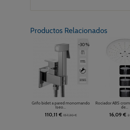
Productos Relacionados
-30 %
Grifo bidet a pared monomando
Rociador ABS crom
Iseo...
de...
110,11 €
16,09 €
157,30 €
2