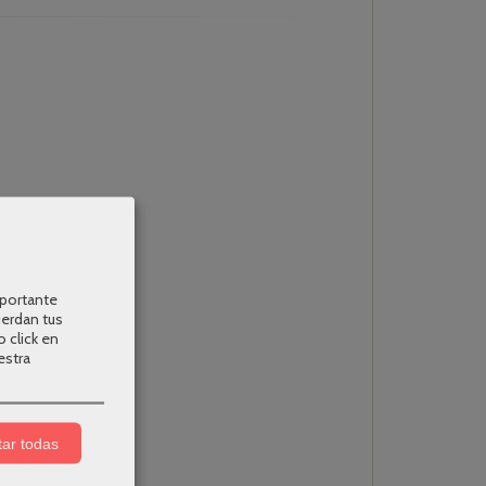
o o whatsapp
).
mportante
uerdan tus
o click en
estra
ar todas