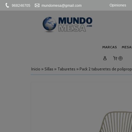
Opiniones
968246705
mundomesa@gmail.com
MARCAS
MESA
0
Inicio
»
Sillas
»
Taburetes
»
Pack 2 tabueretes de polipro