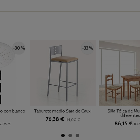
-30 %
-33 %
o con blanco
Taburete medio Sara de Cauxi
Silla Tóica de M
diferentes.
76,38 €
114,00 €
86,15 €
2,99 €
107