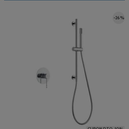
-26 %
CUPON DTO. 10%