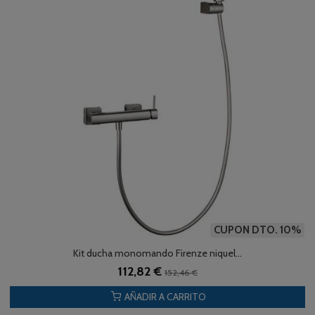
CUPON DTO. 10%
Kit ducha monomando Firenze niquel...
112,82 €
152,46 €
AÑADIR A CARRITO