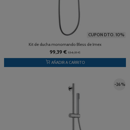
CUPON DTO. 10%
Kit de ducha monomando Bless de Imex
99,39 €
134,31 €
AÑADIR A CARRITO
-26 %