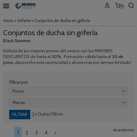
0
Inicio
»
Grifería
»
Conjuntos de ducha sin grifería
Conjuntos de ducha sin grifería
Black Summer
Disfruta de los mejores precios del verano con los MAYORES
DESCUENTOS de hasta el
30%
. Promoción válida hasta el
30 de
junio
. ¡Aprovecha esta oportunidad y ahorra más por tiempo limitado!
Filtrar por
Precio
Marcas
|
x Quitar Filtros
66 productos
<
1
2
3
4
>