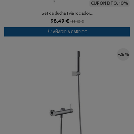
CUPON DTO. 10%
Set de ducha 1 vía rociador...
98,49 €
133,10 €
AÑADIR A CARRITO
-26 %