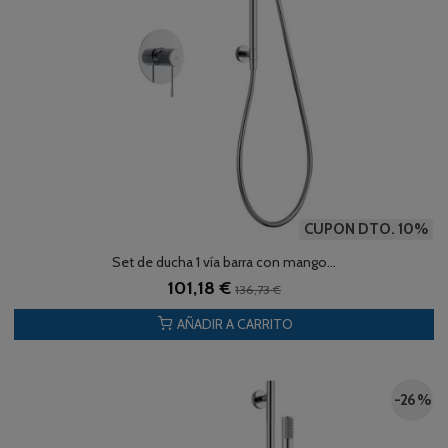
CUPON DTO. 10%
Set de ducha 1 vía barra con mango...
101,18 €
136,73 €
AÑADIR A CARRITO
-26 %