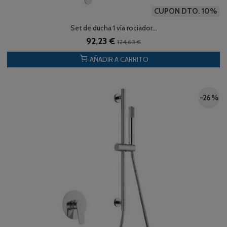
CUPON DTO. 10%
Set de ducha 1 vía rociador...
92,23 €
124,63 €
AÑADIR A CARRITO
-26 %