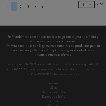
de 66
<
1
2
3
4
>
En Mundomesa.com podrás realizar pago con tarjeta de crédito y
mediante transferencia bancaria.
Da vida a tus ideas con la gama más completa de productos para tu
baño, mesas y sillas con el mejor precio garantizado. Entra y
descubre nuestras ofertas.
calidad
comodidad
diseno
bano
esencial
griferia
cajones
ducha
grifo
moderno
imex
mundo-mesa
mundomesa
monomando
mueble-de-bano
oferta
promocion
salgar
sonia
suspendido
Mesas
Sillas
Muebles de baño
Espejos de baño
Grifería
Mamparas