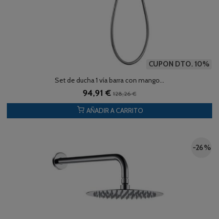
CUPON DTO. 10%
Set de ducha 1 vía barra con mango...
94,91 €
128,26 €
AÑADIR A CARRITO
-26 %