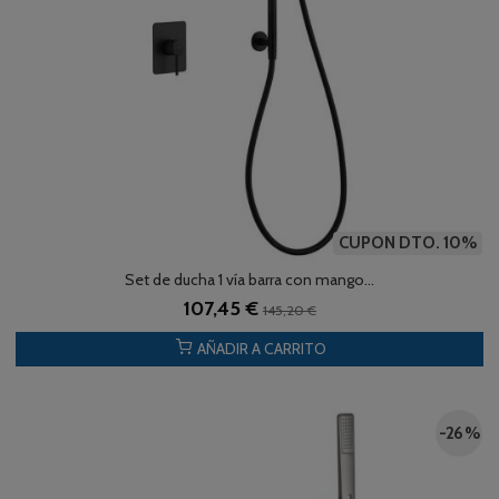
CUPON DTO. 10%
Set de ducha 1 vía barra con mango...
107,45 €
145,20 €
AÑADIR A CARRITO
-26 %