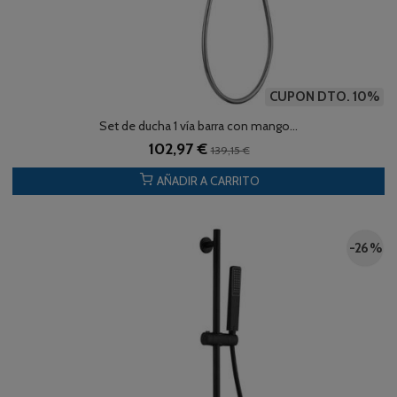
CUPON DTO. 10%
Set de ducha 1 vía barra con mango...
102,97 €
139,15 €
AÑADIR A CARRITO
-26 %