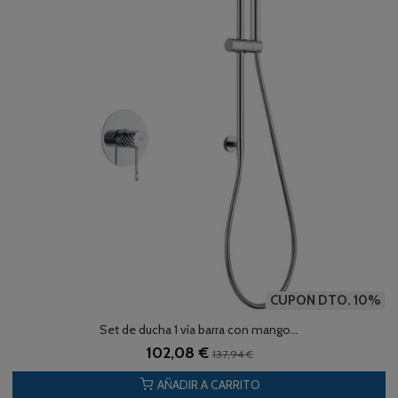
CUPON DTO. 10%
Set de ducha 1 vía barra con mango...
102,08 €
137,94 €
AÑADIR A CARRITO