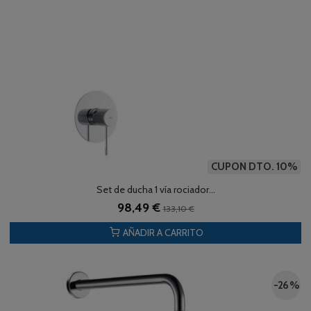
CUPON DTO. 10%
Set de ducha 1 vía rociador...
98,49 €
133,10 €
AÑADIR A CARRITO
-26 %