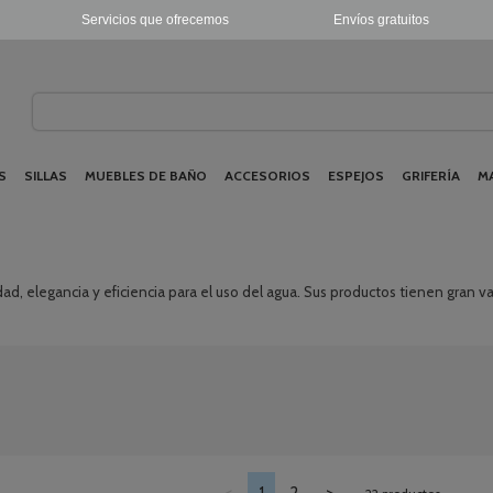
Servicios que ofrecemos
Envíos gratuitos
S
SILLAS
MUEBLES DE BAÑO
ACCESORIOS
ESPEJOS
GRIFERÍA
M
lidad, elegancia y eficiencia para el uso del agua. Sus productos tienen gran