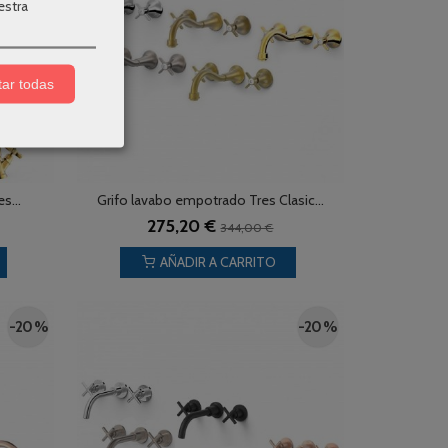
estra
ar todas
s...
Grifo lavabo empotrado Tres Clasic...
275,20 €
344,00 €
AÑADIR A CARRITO
-20 %
-20 %