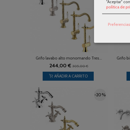
"Aceptar" co
política de p
Preferencia
Grifo lavabo alto monomando Tres...
Grifo b
244,00 €
305,00 €
AÑADIR A CARRITO
-20 %