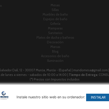
Mesas
ia
Sillas
Muebles de baño
Espejos de baño
Grifería
Mamparas
Sanitarios
Platos de ducha y bañeras
Decoración
Marcas
Blog
Accesorios de baño
Iluminación
 Salvador Dalí, 12 - 30007 Murcia, Murcia - (España) | mundomesa@gmail.com 
 h.de lunes a viernes - sabados de 10:00 a 14:00 |
Tiempo de Entrega:
CONSU
(*) Precios con Impuestos incluidos
Métodos de pago aceptados
Instale nuestro sitio web en su ordenador:
INSTALAR