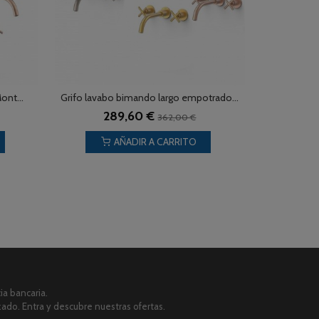
ont...
Grifo lavabo bimando largo empotrado...
289,60 €
362,00 €
AÑADIR A CARRITO
a bancaria.
zado. Entra y descubre nuestras ofertas.