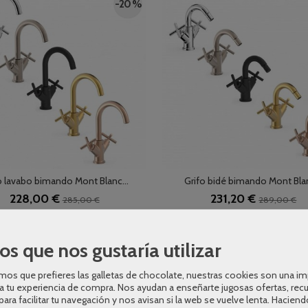
-20 %
o lavabo bimando Mont Blanc...
Grifo bidé bimando Mont Blan
228,00 €
231,20 €
285,00 €
289,00 €
AÑADIR A CARRITO
AÑADIR A CARRITO
os que nos gustaría utilizar
-20 %
os que prefieres las galletas de chocolate, nuestras cookies son una i
a tu experiencia de compra. Nos ayudan a enseñarte jugosas ofertas, rec
para facilitar tu navegación y nos avisan si la web se vuelve lenta. Haciend