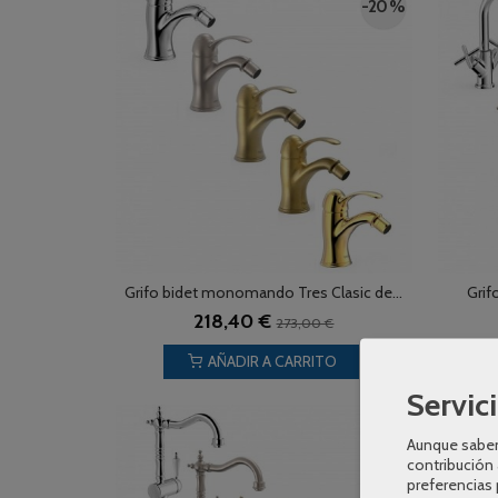
-20 %
Grifo bidet monomando Tres Clasic de...
Grif
218,40 €
273,00 €
AÑADIR A CARRITO
Servici
-20 %
Aunque sabem
contribución 
preferencias 