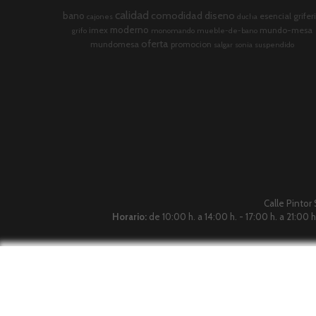
calidad
comodidad
diseno
bano
esencial
grifer
cajones
ducha
moderno
imex
mundo-mesa
grifo
monomando
mueble-de-bano
oferta
mundomesa
promocion
salgar
sonia
suspendido
Calle Pintor
Horario:
de 10:00 h. a 14:00 h. - 17:00 h. a 21:00