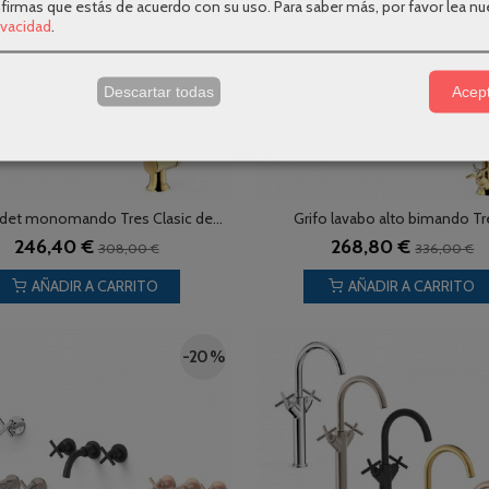
nfirmas que estás de acuerdo con su uso.
Para saber más, por favor lea nu
rivacidad
.
s
Descartar todas
Acept
idet monomando Tres Clasic de...
Grifo lavabo alto bimando Tre
246,40 €
268,80 €
308,00 €
336,00 €
AÑADIR A CARRITO
AÑADIR A CARRITO
-20 %