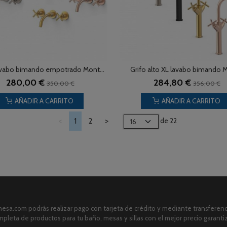
avabo bimando empotrado Mont...
Grifo alto XL lavabo bimando M
280,00 €
284,80 €
350,00 €
356,00 €
AÑADIR A CARRITO
AÑADIR A CARRITO
<
1
2
>
de 22
sa.com podrás realizar pago con tarjeta de crédito y mediante transferenci
pleta de productos para tu baño, mesas y sillas con el mejor precio garanti