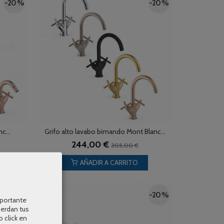
-20 %
-20 %
c...
Grifo alto lavabo bimando Mont Blanc...
244,00 €
305,00 €
AÑADIR A CARRITO
-20 %
-20 %
mportante
uerdan tus
o click en