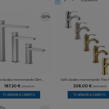
<
1
2
>
22 productos
-20 %
fo lavabo monomando Slim...
Grifo lavabo monomando Tres Cl
187,20 €
208,00 €
234,00 €
260,00 €
AÑADIR A CARRITO
AÑADIR A CARRITO