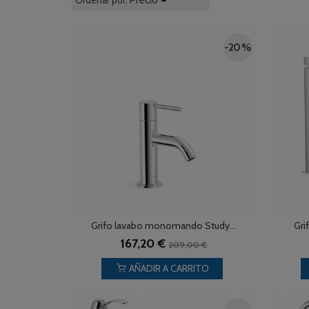
Precio
Ordenar por:
-20 %
Grifo lavabo monomando Study...
Gri
167,20 €
209,00 €
AÑADIR A CARRITO