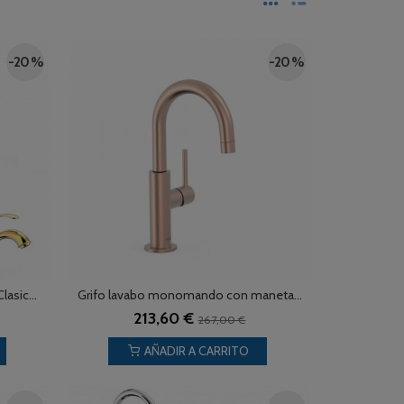
-20 %
-20 %
asic...
Grifo lavabo monomando con maneta...
213,60 €
267,00 €
AÑADIR A CARRITO