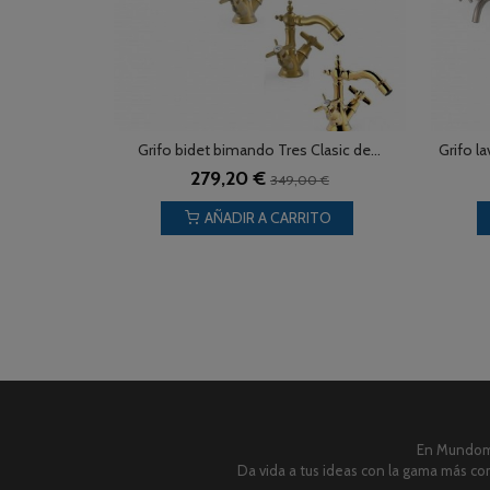
Grifo bidet bimando Tres Clasic de...
Grifo l
279,20 €
349,00 €
AÑADIR A CARRITO
En Mundome
Da vida a tus ideas con la gama más com