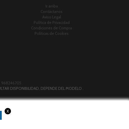
Ir arriba
Contáctanos
Aviso Legal
Política de Privacidad
Condiciones de Compra
Políticas de Cookies
|
968246705
LTAR DISPONIBILIDAD, DEPENDE DEL MODELO .
X