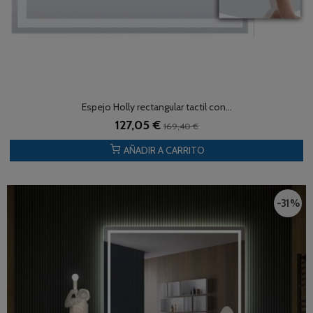
Espejo Holly rectangular tactil con...
127,05 €
169,40 €
AÑADIR A CARRITO
-31 %