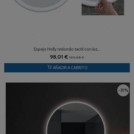
Espejo Holly redondo tactil con luz...
98,01 €
130,68 €
AÑADIR A CARRITO
-31 %