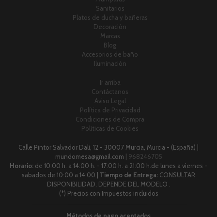
Sanitarios
Platos de ducha y bañeras
Decoración
Marcas
Blog
Accesorios de baño
Iluminación
Ir arriba
Contáctanos
Aviso Legal
Política de Privacidad
Condiciones de Compra
Políticas de Cookies
Calle Pintor Salvador Dalí, 12 - 30007 Murcia, Murcia - (España) |
mundomesa@gmail.com |
968246705
Horario:
de 10:00 h. a 14:00 h. - 17:00 h. a 21:00 h.de lunes a viernes -
sabados de 10:00 a 14:00 |
Tiempo de Entrega:
CONSULTAR
DISPONIBILIDAD, DEPENDE DEL MODELO .
(*) Precios con Impuestos incluidos
Métodos de pago aceptados