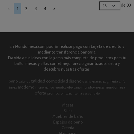
de 83
<
1
2
3
4
>
En Mundomesa.com podrás realizar pago con tarjeta de crédito y
mediante transferencia bancaria.
Da vida a tus ideas con la gama más completa de productos para tu
baño, mesas y sillas con el mejor precio garantizado. Entra y
descubre nuestras ofertas.
calidad
comodidad
diseno
bano
esencial
griferia
cajones
ducha
grifo
moderno
imex
mundo-mesa
mundomesa
monomando
mueble-de-bano
oferta
promocion
salgar
sonia
suspendido
Mesas
Sillas
Muebles de baño
Espejos de baño
Grifería
Mamparas