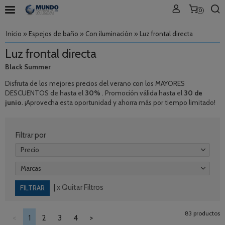
0
Inicio
»
Espejos de baño
»
Con iluminación
»
Luz frontal directa
Luz frontal directa
Black Summer
Disfruta de los mejores precios del verano con los MAYORES
DESCUENTOS de hasta el
30%
. Promoción válida hasta el
30 de
junio
. ¡Aprovecha esta oportunidad y ahorra más por tiempo limitado!
Filtrar por
Precio
Marcas
|
x Quitar Filtros
83 productos
<
1
2
3
4
>