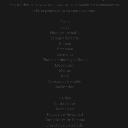
moderno
imex
mundo-mesa
mundomesa
monomando
mueble-de-bano
oferta
promocion
salgar
sonia
suspendido
Mesas
Sillas
Muebles de baño
Espejos de baño
Grifería
Mamparas
Sanitarios
Platos de ducha y bañeras
Decoración
Marcas
Blog
Accesorios de baño
Iluminación
Ir arriba
Contáctanos
Aviso Legal
Política de Privacidad
Condiciones de Compra
Desistir de un pedido