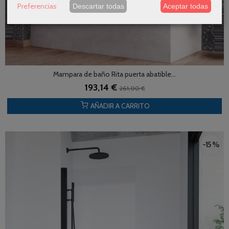
Preferencias
Descartar todas
Aceptar todas
Mampara de baño Rita puerta abatible...
193,14 €
261,00 €
AÑADIR A CARRITO
-15 %