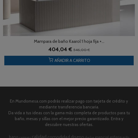
Mampara de baño Kaarol 1 hoja fija +...
404,04 €
546,00 €
AÑADIR A CARRITO
En Mundomesa.com podrás realizar pago con tarjeta de crédito y
mediante transferencia bancaria.
Da vida a tus ideas con la gama más completa de productos para tu
baño, mesas y sillas con el mejor precio garantizado. Entra y
descubre nuestras ofertas.
calidad
comodidad
diseno
bano
esencial
griferia
cajones
ducha
grifo