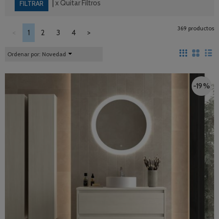
|
x Quitar Filtros
369 productos
<
1
2
3
4
>
Ordenar por:
Novedad
-19 %