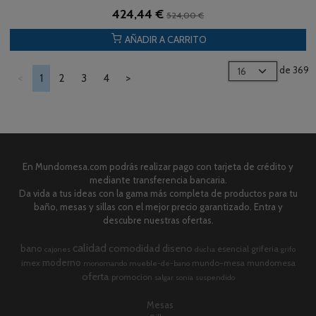
424,44 €
524,00 €
AÑADIR A CARRITO
de 369
<
1
2
3
4
>
En Mundomesa.com podrás realizar pago con tarjeta de crédito y
mediante transferencia bancaria.
Da vida a tus ideas con la gama más completa de productos para tu
baño, mesas y sillas con el mejor precio garantizado. Entra y
descubre nuestras ofertas.
calidad
comodidad
diseno
bano
esencial
griferia
cajones
ducha
grifo
moderno
imex
mundo-mesa
mundomesa
monomando
mueble-de-bano
oferta
promocion
salgar
sonia
suspendido
Mesas