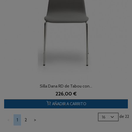
Silla Dana RD de Tabou con...
226,00 €
AÑADIR A CARRITO
de 22
<
1
2
>