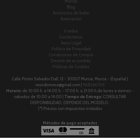
Marcas
Blog
Accesorios de baño
Iluminación
Ir arriba
Contáctanos
Aviso Legal
Política de Privacidad
Condiciones de Compra
Desistir de un pedido
Políticas de Cookies
Calle Pintor Salvador Dalí, 12 - 30007 Murcia, Murcia - (España) |
mundomesa@gmail.com |
968246705
Horario:
de 10:00 h. a 14:00 h. - 17:00 h. a 21:00 h.de lunes a viernes -
sabados de 10:00 a 14:00 |
Tiempo de Entrega:
CONSULTAR
DISPONIBILIDAD, DEPENDE DEL MODELO .
(*) Precios con Impuestos incluidos
Métodos de pago aceptados