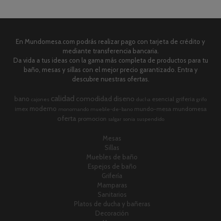
En Mundomesa.com podrás realizar pago con tarjeta de crédito y
mediante transferencia bancaria.
Da vida a tus ideas con la gama más completa de productos para tu
baño, mesas y sillas con el mejor precio garantizado. Entra y
descubre nuestras ofertas.
calidad
comodidad
diseno
bano
esencial
griferia
cajones
ducha
grifo
moderno
imex
mundo-mesa
mundomesa
monomando
mueble-de-bano
oferta
promocion
salgar
sonia
suspendido
Mesas
Sillas
Muebles de baño
Espejos de baño
Grifería
Mamparas
Sanitarios
Platos de ducha y bañeras
Decoración