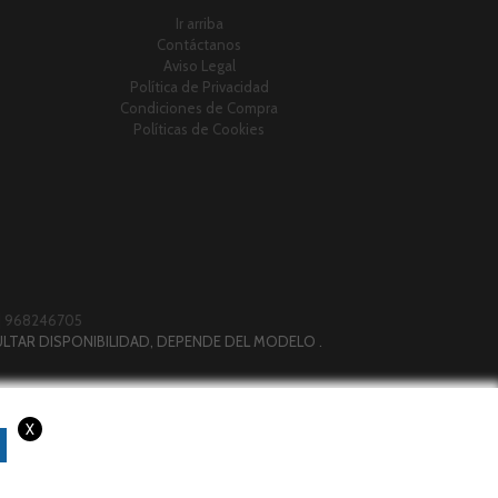
Ir arriba
Contáctanos
Aviso Legal
Política de Privacidad
Condiciones de Compra
Políticas de Cookies
|
968246705
LTAR DISPONIBILIDAD, DEPENDE DEL MODELO .
X