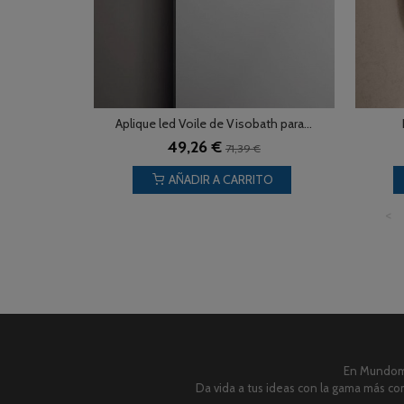
Aplique led Voile de Visobath para...
49,26 €
71,39 €
AÑADIR A CARRITO
<
En Mundome
Da vida a tus ideas con la gama más com