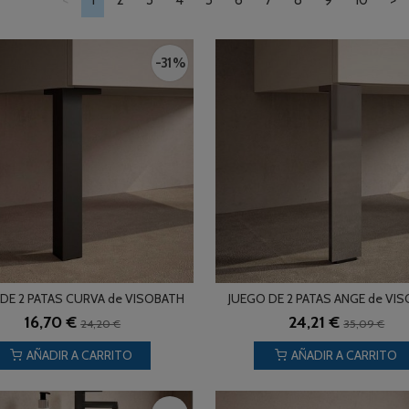
<
1
2
3
4
5
6
7
8
9
10
>
-31 %
DE 2 PATAS CURVA de VISOBATH
JUEGO DE 2 PATAS ANGE de VI
16,70 €
24,21 €
24,20 €
35,09 €
AÑADIR A CARRITO
AÑADIR A CARRITO