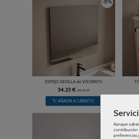
-31 %
ESPEJO SEVILLA de VISOBATH
TO
34,23 €
49,61 €
AÑADIR A CARRITO
Servici
-31 %
Aunque sabem
contribución 
preferencias 