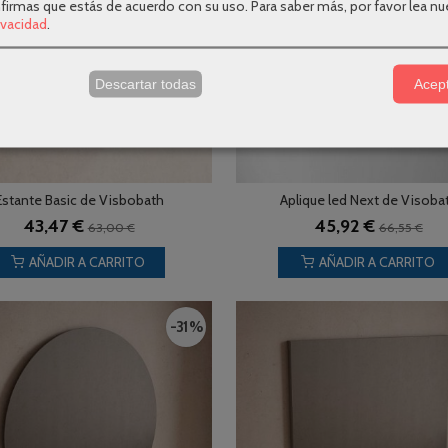
nfirmas que estás de acuerdo con su uso.
Para saber más, por favor lea nu
rivacidad
.
s
Descartar todas
Acept
Estante Basic de Visbobath
Aplique led Next de Visoba
43,47 €
45,92 €
63,00 €
66,55 €
AÑADIR A CARRITO
AÑADIR A CARRITO
-31 %