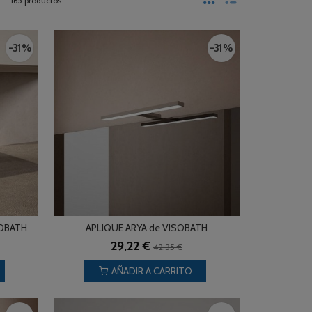
165 productos
-31 %
-31 %
SOBATH
APLIQUE ARYA de VISOBATH
29,22 €
42,35 €
AÑADIR A CARRITO