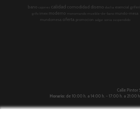
calidad
comodidad
diseno
bano
esencial
grifer
cajones
ducha
moderno
imex
mundo-mesa
grifo
monomando
mueble-de-bano
oferta
mundomesa
promocion
salgar
sonia
suspendido
Calle Pintor
Horario:
de 10:00 h. a 14:00 h. - 17:00 h. a 21:00