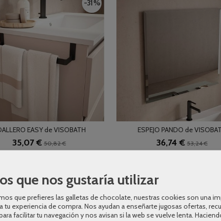
-31 %
ALLERO EASY de VISOBATH
ESPEJO PANDO de VISOBA
35,07 €
36,74 €
50,82 €
53,24 €
AÑADIR A CARRITO
AÑADIR A CARRITO
os que nos gustaría utilizar
-31 %
os que prefieres las galletas de chocolate, nuestras cookies son una i
a tu experiencia de compra. Nos ayudan a enseñarte jugosas ofertas, rec
para facilitar tu navegación y nos avisan si la web se vuelve lenta. Haciend