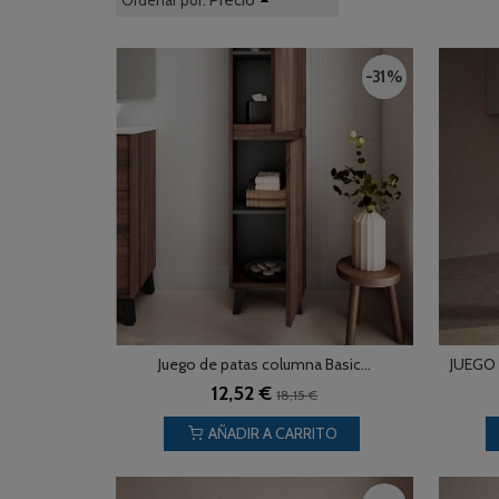
Precio
Ordenar por:
-31 %
Juego de patas columna Basic...
JUEGO 
12,52 €
18,15 €
AÑADIR A CARRITO