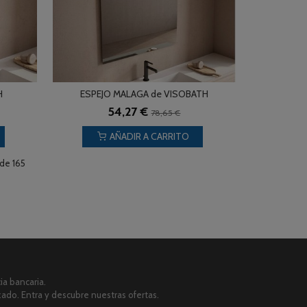
H
ESPEJO MALAGA de VISOBATH
54,27 €
78,65 €
AÑADIR A CARRITO
de 165
a bancaria.
zado. Entra y descubre nuestras ofertas.