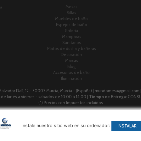
Mesas
ia
Sillas
Muebles de baño
Espejos de baño
Grifería
Mamparas
Sanitarios
Platos de ducha y bañeras
Decoración
Marcas
Blog
Accesorios de baño
Iluminación
 Salvador Dalí, 12 - 30007 Murcia, Murcia - (España) | mundomesa@gmail.com 
 h.de lunes a viernes - sabados de 10:00 a 14:00 |
Tiempo de Entrega:
CONSU
(*) Precios con Impuestos incluidos
Métodos de pago aceptados
Instale nuestro sitio web en su ordenador:
INSTALAR