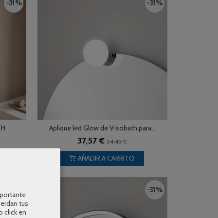
-31 %
-31 %
TH
Aplique led Glow de Visobath para...
37,57 €
54,45 €
AÑADIR A CARRITO
-31 %
-31 %
mportante
uerdan tus
o click en