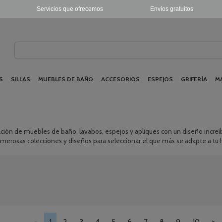
Servicios que ofrecemos
Envíos gratuitos
S
SILLAS
MUEBLES DE BAÑO
ACCESORIOS
ESPEJOS
GRIFERÍA
M
ción de muebles de baño, lavabos, espejos y apliques con un diseño increíb
umerosas colecciones y diseños para seleccionar el que más se adapte a tu 