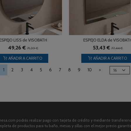
ESPEJO LISS de VISOBATH
ESPEJO ELDA de VISOBAT
49,26 €
53,43 €
71,39 €
77,44 €
AÑADIR A CARRITO
AÑADIR A CARRITO
1
2
3
4
5
6
7
8
9
10
>
sa.com podrás realizar pago con tarjeta de crédito y mediante transferenci
pleta de productos para tu baño, mesas y sillas con el mejor precio garanti