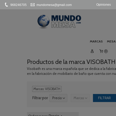
Opiniones
968246705
mundomesa@gmail.com
MARCAS
MESA
0
Productos de la marca VISOBATH
Visobath es una marca española que se dedica a la fabrica
en la fabricación de mobiliario de baño que cuenta con n
Marcas: VISOBATH
Filtrar por
Precio
Marcas