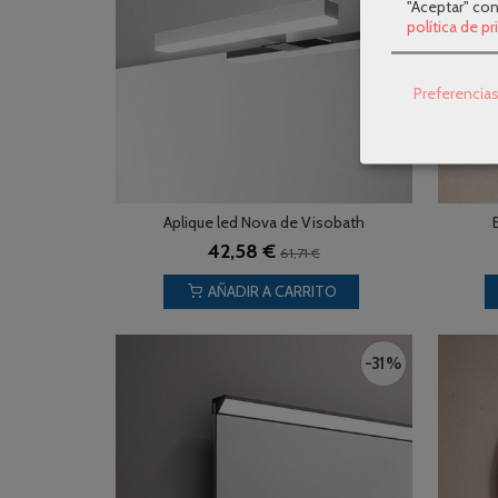
"Aceptar" co
política de p
Preferencia
Aplique led Nova de Visobath
42,58 €
61,71 €
AÑADIR A CARRITO
-31 %