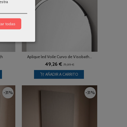
estra
ar todas
th
Aplique led Voile Curvo de Visobath...
49,26 €
71,39 €
AÑADIR A CARRITO
-31 %
-31 %