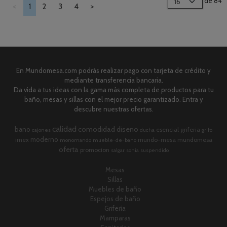
de 84
<
1
2
3
4
>
En Mundomesa.com podrás realizar pago con tarjeta de crédito y
mediante transferencia bancaria.
Da vida a tus ideas con la gama más completa de productos para tu
baño, mesas y sillas con el mejor precio garantizado. Entra y
descubre nuestras ofertas.
calidad
comodidad
diseno
bano
esencial
griferia
cajones
ducha
grifo
moderno
imex
mundo-mesa
mundomesa
monomando
mueble-de-bano
oferta
promocion
salgar
sonia
suspendido
Mesas
Sillas
Muebles de baño
Espejos de baño
Grifería
Mamparas