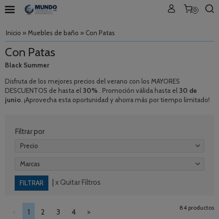
0
Inicio
»
Muebles de baño
»
Con Patas
Con Patas
Black Summer
Disfruta de los mejores precios del verano con los MAYORES
DESCUENTOS de hasta el
30%
. Promoción válida hasta el
30 de
junio
. ¡Aprovecha esta oportunidad y ahorra más por tiempo limitado!
Filtrar por
Precio
Marcas
|
x Quitar Filtros
84 productos
<
1
2
3
4
>